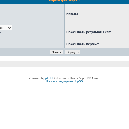
Параметры запроса
Искать:
Показывать результаты как:
ю
Показывать первые:
Powered by
phpBB
® Forum Software © phpBB Group
Русская поддержка phpBB