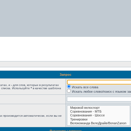
Запрос
татах, и
-
для слов, которых в результатах
Искать все слова
 списка. Используйте
*
в качестве шаблона
Искать любое слово/поиск с языком з
х производится автоматически, если вы не