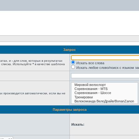
Запрос
татах, и
-
для слов, которых в результатах
Искать все слова
 списка. Используйте
*
в качестве шаблона
Искать любое слово/поиск с языком з
х производится автоматически, если вы не
Параметры запроса
Искать: