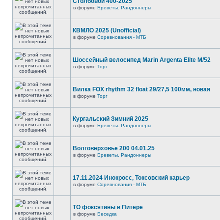
Столбовой 400-2025
в форуме
Бреветы. Рандоннеры
КВМЛО 2025 (Unofficial)
в форуме
Соревнования - МТБ
Шоссейный велосипед Marin Argenta Elite M/52
в форуме
Торг
Вилка FOX rhythm 32 float 29/27,5 100мм, новая
в форуме
Торг
Кургальский Зимний 2025
в форуме
Бреветы. Рандоннеры
Волговерховье 200 04.01.25
в форуме
Бреветы. Рандоннеры
17.11.2024 Инокросс, Токсовский карьер
в форуме
Соревнования - МТБ
ТО фоксятины в Питере
в форуме
Беседка