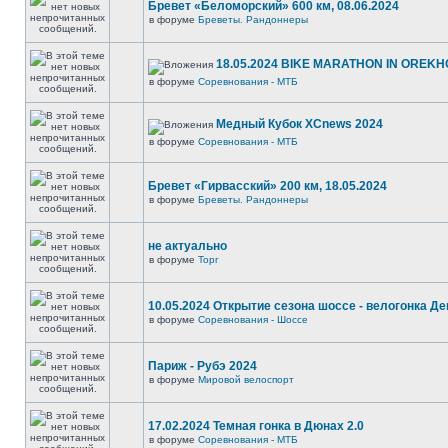
Бревет «Беломорский» 600 км, 08.06.2024
в форуме
Бреветы. Рандоннеры
18.05.2024 BIKE MARATHON IN OREKH
в форуме
Соревнования - МТБ
Медный Кубок XCnews 2024
в форуме
Соревнования - МТБ
Бревет «Гирвасский» 200 км, 18.05.2024
в форуме
Бреветы. Рандоннеры
не актуально
в форуме
Торг
10.05.2024 Открытие сезона шоссе - велогонка Д
в форуме
Соревнования - Шоссе
Париж - Рубэ 2024
в форуме
Мировой велоспорт
17.02.2024 Темная гонка в Дюнах 2.0
в форуме
Соревнования - МТБ