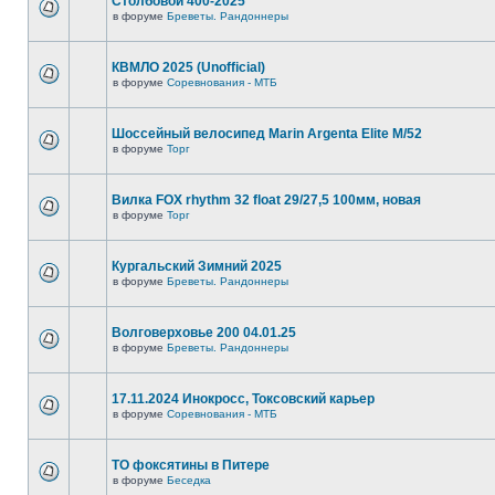
Столбовой 400-2025
в форуме
Бреветы. Рандоннеры
КВМЛО 2025 (Unofficial)
в форуме
Соревнования - МТБ
Шоссейный велосипед Marin Argenta Elite M/52
в форуме
Торг
Вилка FOX rhythm 32 float 29/27,5 100мм, новая
в форуме
Торг
Кургальский Зимний 2025
в форуме
Бреветы. Рандоннеры
Волговерховье 200 04.01.25
в форуме
Бреветы. Рандоннеры
17.11.2024 Инокросс, Токсовский карьер
в форуме
Соревнования - МТБ
ТО фоксятины в Питере
в форуме
Беседка