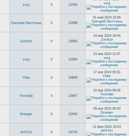
zurg
zurg
0
12250
01 май 2024 22:05
Григорий Лихтгольц
Григорий Лихтгольц
0
12998
24 апр 2024 18:04
Zomb1e
Zomb1e
0
13082
23 апр 2024 11:07
zurg
zurg
0
12950
17 апр 2024 05:51
YStar
YStar
0
10809
10 апр 2024 08:05
TimoValo
TimoValo
0
13957
08 апр 2024 00:53
Stranger
Stranger
0
12942
12 фев 2024 18:53
AHTOH
AHTOH
0
14776