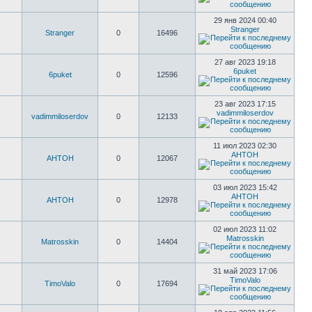
29 янв 2024 00:40
Stranger
Stranger
0
16496
27 авг 2023 19:18
6puket
6puket
0
12596
23 авг 2023 17:15
vadimmiloserdov
vadimmiloserdov
0
12133
11 июл 2023 02:30
AHTOH
AHTOH
0
12067
03 июл 2023 15:42
AHTOH
AHTOH
0
12978
02 июл 2023 11:02
Matrosskin
Matrosskin
0
14404
31 май 2023 17:06
TimoValo
TimoValo
0
17694