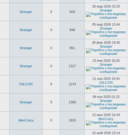
26 мар 2026 22:25
Stranger
Stranger
0
603
05 мар 2026 13:44
Stranger
Stranger
0
846
28 фев 2026 19:35
Stranger
Stranger
0
851
23 янв 2026 18:26
Stranger
Stranger
0
1317
21 ноя 2025 19:34
FALCON
FALCON
0
1274
09 ноя 2025 01:22
Stranger
Stranger
0
1350
12 июл 2025 16:44
AlexCrazy
AlexCrazy
0
1915
22 май 2025 23:14