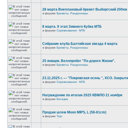
28 марта Внеплановый бревет Выборгский 200км
в форуме
Бреветы. Рандоннеры
8 марта. 9 этап Зимнего Кубка МТБ
в форуме
Соревнования - МТБ
Собрание клуба Балтийская звезда 4 марта
в форуме
Бреветы. Рандоннеры
25 января. Велопробег "По дороге Жизни".
в форуме
Бреветы. Рандоннеры
23.11.2025 г. — "Покровская осень ", XCO. Закрыти
в форуме
Соревнования - МТБ
Награждение по итогам 2025 КВМЛО 21 ноября
в форуме
Беседка
Продам шлем Moon MIPS, L (58-61cm)
в форуме
Торг