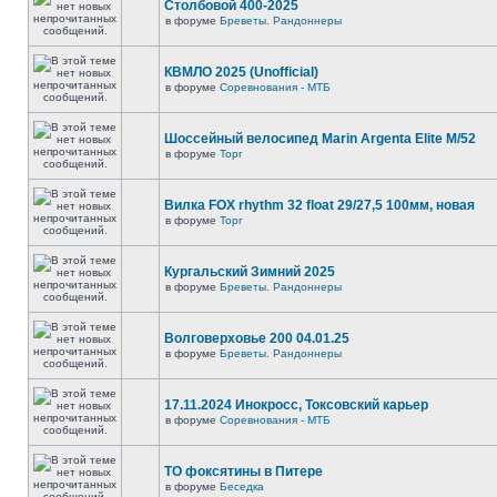
Столбовой 400-2025
в форуме
Бреветы. Рандоннеры
КВМЛО 2025 (Unofficial)
в форуме
Соревнования - МТБ
Шоссейный велосипед Marin Argenta Elite M/52
в форуме
Торг
Вилка FOX rhythm 32 float 29/27,5 100мм, новая
в форуме
Торг
Кургальский Зимний 2025
в форуме
Бреветы. Рандоннеры
Волговерховье 200 04.01.25
в форуме
Бреветы. Рандоннеры
17.11.2024 Инокросс, Токсовский карьер
в форуме
Соревнования - МТБ
ТО фоксятины в Питере
в форуме
Беседка