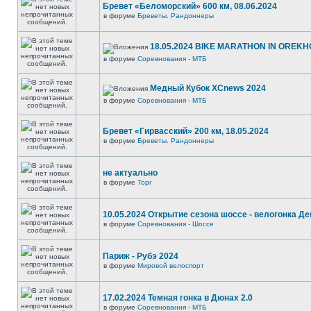
Бревет «Беломорский» 600 км, 08.06.2024
в форуме
Бреветы. Рандоннеры
18.05.2024 BIKE MARATHON IN OREKH
в форуме
Соревнования - МТБ
Медный Кубок XCnews 2024
в форуме
Соревнования - МТБ
Бревет «Гирвасский» 200 км, 18.05.2024
в форуме
Бреветы. Рандоннеры
не актуально
в форуме
Торг
10.05.2024 Открытие сезона шоссе - велогонка Д
в форуме
Соревнования - Шоссе
Париж - Рубэ 2024
в форуме
Мировой велоспорт
17.02.2024 Темная гонка в Дюнах 2.0
в форуме
Соревнования - МТБ