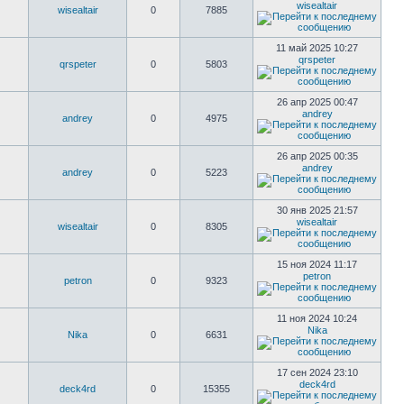
wisealtair
wisealtair
0
7885
11 май 2025 10:27
qrspeter
qrspeter
0
5803
26 апр 2025 00:47
andrey
andrey
0
4975
26 апр 2025 00:35
andrey
andrey
0
5223
30 янв 2025 21:57
wisealtair
wisealtair
0
8305
15 ноя 2024 11:17
petron
petron
0
9323
11 ноя 2024 10:24
Nika
Nika
0
6631
17 сен 2024 23:10
deck4rd
deck4rd
0
15355