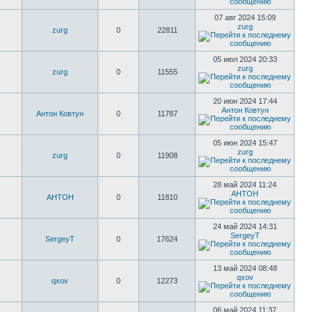
07 авг 2024 15:09
zurg
zurg
0
22811
05 июл 2024 20:33
zurg
zurg
0
11555
20 июн 2024 17:44
Антон Ковтун
Антон Ковтун
0
11787
05 июн 2024 15:47
zurg
zurg
0
11908
28 май 2024 11:24
AHTOH
AHTOH
0
11810
24 май 2024 14:31
SergeyT
SergeyT
0
17624
13 май 2024 08:48
qxov
qxov
0
12273
06 май 2024 11:37