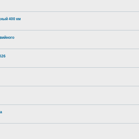
дный 400 км
авийного
026
на