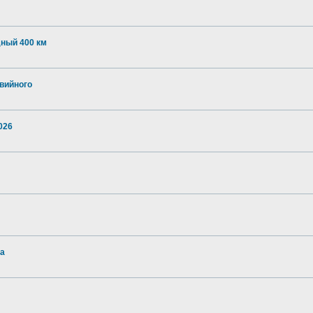
дный 400 км
авийного
026
на