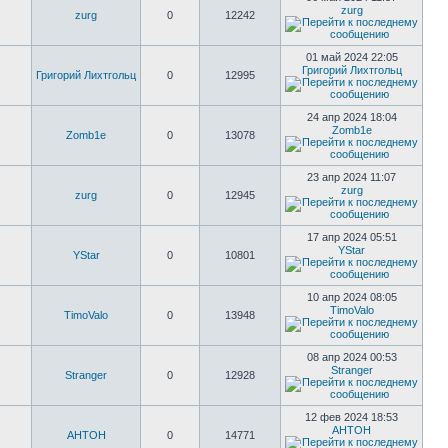
zurg
zurg
0
12242
01 май 2024 22:05
Григорий Лихтгольц
Григорий Лихтгольц
0
12995
24 апр 2024 18:04
Zomb1e
Zomb1e
0
13078
23 апр 2024 11:07
zurg
zurg
0
12945
17 апр 2024 05:51
YStar
YStar
0
10801
10 апр 2024 08:05
TimoValo
TimoValo
0
13948
08 апр 2024 00:53
Stranger
Stranger
0
12928
12 фев 2024 18:53
AHTOH
AHTOH
0
14771