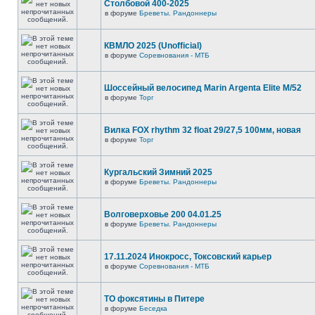
Столбовой 400-2025
в форуме
Бреветы. Рандоннеры
КВМЛО 2025 (Unofficial)
в форуме
Соревнования - МТБ
Шоссейный велосипед Marin Argenta Elite M/52
в форуме
Торг
Вилка FOX rhythm 32 float 29/27,5 100мм, новая
в форуме
Торг
Кургальский Зимний 2025
в форуме
Бреветы. Рандоннеры
Волговерховье 200 04.01.25
в форуме
Бреветы. Рандоннеры
17.11.2024 Инокросс, Токсовский карьер
в форуме
Соревнования - МТБ
ТО фоксятины в Питере
в форуме
Беседка