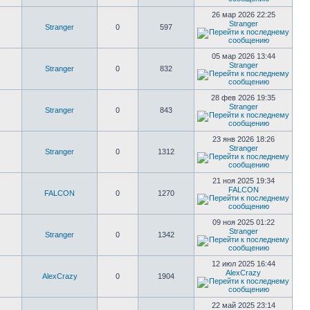
26 мар 2026 22:25
Stranger
Stranger
0
597
05 мар 2026 13:44
Stranger
Stranger
0
832
28 фев 2026 19:35
Stranger
Stranger
0
843
23 янв 2026 18:26
Stranger
Stranger
0
1312
21 ноя 2025 19:34
FALCON
FALCON
0
1270
09 ноя 2025 01:22
Stranger
Stranger
0
1342
12 июл 2025 16:44
AlexCrazy
AlexCrazy
0
1904
22 май 2025 23:14