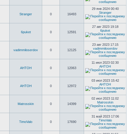
29 янв 2024 00:40
Stranger
Stranger
0
16493
27 авг 2023 19:18
6puket
6puket
0
12591
23 авг 2023 17:15
vadimmiloserdov
vadimmiloserdov
0
12125
11 июл 2023 02:30
AHTOH
AHTOH
0
12063
03 июл 2023 15:42
AHTOH
AHTOH
0
12972
02 июл 2023 11:02
Matrosskin
Matrosskin
0
14399
31 май 2023 17:06
TimoValo
TimoValo
0
17690