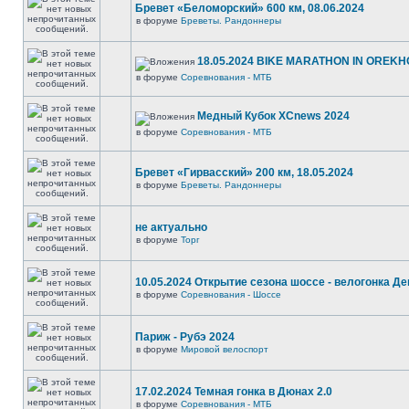
Бревет «Беломорский» 600 км, 08.06.2024
в форуме
Бреветы. Рандоннеры
18.05.2024 BIKE MARATHON IN OREKH
в форуме
Соревнования - МТБ
Медный Кубок XCnews 2024
в форуме
Соревнования - МТБ
Бревет «Гирвасский» 200 км, 18.05.2024
в форуме
Бреветы. Рандоннеры
не актуально
в форуме
Торг
10.05.2024 Открытие сезона шоссе - велогонка Д
в форуме
Соревнования - Шоссе
Париж - Рубэ 2024
в форуме
Мировой велоспорт
17.02.2024 Темная гонка в Дюнах 2.0
в форуме
Соревнования - МТБ