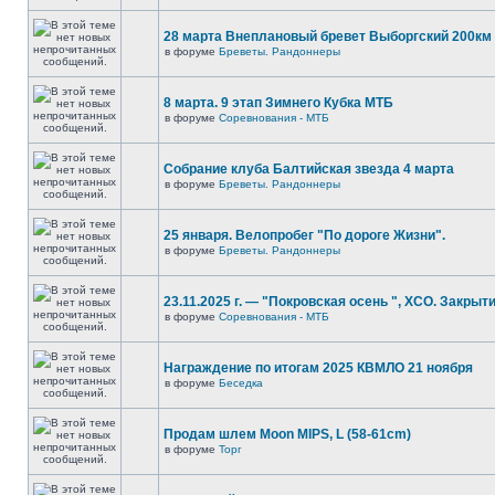
28 марта Внеплановый бревет Выборгский 200км
в форуме
Бреветы. Рандоннеры
8 марта. 9 этап Зимнего Кубка МТБ
в форуме
Соревнования - МТБ
Собрание клуба Балтийская звезда 4 марта
в форуме
Бреветы. Рандоннеры
25 января. Велопробег "По дороге Жизни".
в форуме
Бреветы. Рандоннеры
23.11.2025 г. — "Покровская осень ", XCO. Закрыти
в форуме
Соревнования - МТБ
Награждение по итогам 2025 КВМЛО 21 ноября
в форуме
Беседка
Продам шлем Moon MIPS, L (58-61cm)
в форуме
Торг