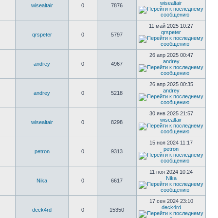
wisealtair
wisealtair
0
7876
11 май 2025 10:27
qrspeter
qrspeter
0
5797
26 апр 2025 00:47
andrey
andrey
0
4967
26 апр 2025 00:35
andrey
andrey
0
5218
30 янв 2025 21:57
wisealtair
wisealtair
0
8298
15 ноя 2024 11:17
petron
petron
0
9313
11 ноя 2024 10:24
Nika
Nika
0
6617
17 сен 2024 23:10
deck4rd
deck4rd
0
15350