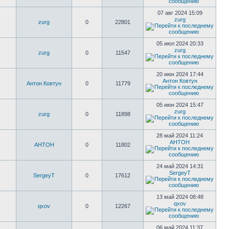
07 авг 2024 15:09
zurg
zurg
0
22801
05 июл 2024 20:33
zurg
zurg
0
11547
20 июн 2024 17:44
Антон Ковтун
Антон Ковтун
0
11779
05 июн 2024 15:47
zurg
zurg
0
11898
28 май 2024 11:24
AHTOH
AHTOH
0
11802
24 май 2024 14:31
SergeyT
SergeyT
0
17612
13 май 2024 08:48
qxov
qxov
0
12267
06 май 2024 11:37