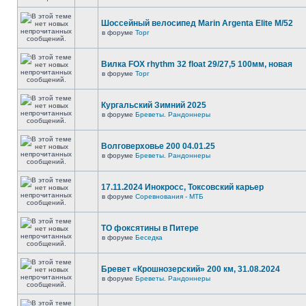
Шоссейный велосипед Marin Argenta Elite M/52
в форуме
Торг
Вилка FOX rhythm 32 float 29/27,5 100мм, новая
в форуме
Торг
Кургальский Зимний 2025
в форуме
Бреветы. Рандоннеры
Волговерховье 200 04.01.25
в форуме
Бреветы. Рандоннеры
17.11.2024 Инокросс, Токсовский карьер
в форуме
Соревнования - МТБ
ТО фоксятины в Питере
в форуме
Беседка
Бревет «Крошнозерский» 200 км, 31.08.2024
в форуме
Бреветы. Рандоннеры