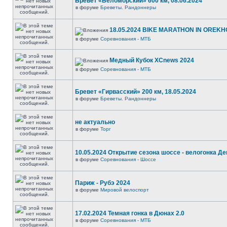
Бревет «Беломорский» 600 км, 08.06.2024
в форуме
Бреветы. Рандоннеры
18.05.2024 BIKE MARATHON IN OREKH
в форуме
Соревнования - МТБ
Медный Кубок XCnews 2024
в форуме
Соревнования - МТБ
Бревет «Гирвасский» 200 км, 18.05.2024
в форуме
Бреветы. Рандоннеры
не актуально
в форуме
Торг
10.05.2024 Открытие сезона шоссе - велогонка Д
в форуме
Соревнования - Шоссе
Париж - Рубэ 2024
в форуме
Мировой велоспорт
17.02.2024 Темная гонка в Дюнах 2.0
в форуме
Соревнования - МТБ