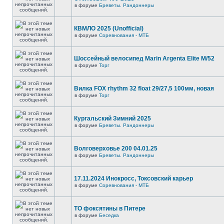
в форуме
Бреветы. Рандоннеры
КВМЛО 2025 (Unofficial)
в форуме
Соревнования - МТБ
Шоссейный велосипед Marin Argenta Elite M/52
в форуме
Торг
Вилка FOX rhythm 32 float 29/27,5 100мм, новая
в форуме
Торг
Кургальский Зимний 2025
в форуме
Бреветы. Рандоннеры
Волговерховье 200 04.01.25
в форуме
Бреветы. Рандоннеры
17.11.2024 Инокросс, Токсовский карьер
в форуме
Соревнования - МТБ
ТО фоксятины в Питере
в форуме
Беседка