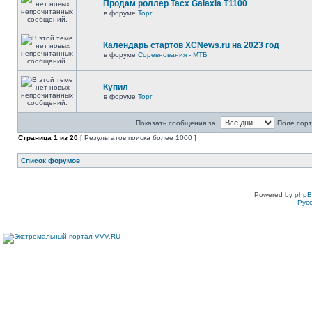
Продам роллер Tacx Galaxia T1100
в форуме
Торг
Календарь стартов XCNews.ru на 2023 год
в форуме
Соревнования - МТБ
Купил
в форуме
Торг
Показать сообщения за:
Поле сорт
Страница
1
из
20
[ Результатов поиска более 1000 ]
Список форумов
Powered by
php
Рус