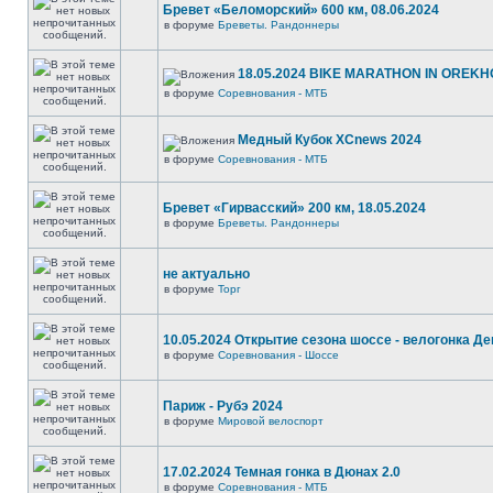
Бревет «Беломорский» 600 км, 08.06.2024
в форуме
Бреветы. Рандоннеры
18.05.2024 BIKE MARATHON IN OREKH
в форуме
Соревнования - МТБ
Медный Кубок XCnews 2024
в форуме
Соревнования - МТБ
Бревет «Гирвасский» 200 км, 18.05.2024
в форуме
Бреветы. Рандоннеры
не актуально
в форуме
Торг
10.05.2024 Открытие сезона шоссе - велогонка Д
в форуме
Соревнования - Шоссе
Париж - Рубэ 2024
в форуме
Мировой велоспорт
17.02.2024 Темная гонка в Дюнах 2.0
в форуме
Соревнования - МТБ