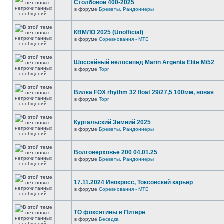
Столбовой 400-2025
в форуме
Бреветы. Рандоннеры
КВМЛО 2025 (Unofficial)
в форуме
Соревнования - МТБ
Шоссейный велосипед Marin Argenta Elite M/52
в форуме
Торг
Вилка FOX rhythm 32 float 29/27,5 100мм, новая
в форуме
Торг
Кургальский Зимний 2025
в форуме
Бреветы. Рандоннеры
Волговерховье 200 04.01.25
в форуме
Бреветы. Рандоннеры
17.11.2024 Инокросс, Токсовский карьер
в форуме
Соревнования - МТБ
ТО фоксятины в Питере
в форуме
Беседка