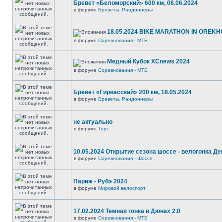
Бревет «Беломорский» 600 км, 08.06.2024
в форуме
Бреветы. Рандоннеры
18.05.2024 BIKE MARATHON IN OREKH
в форуме
Соревнования - МТБ
Медный Кубок XCnews 2024
в форуме
Соревнования - МТБ
Бревет «Гирвасский» 200 км, 18.05.2024
в форуме
Бреветы. Рандоннеры
не актуально
в форуме
Торг
10.05.2024 Открытие сезона шоссе - велогонка Д
в форуме
Соревнования - Шоссе
Париж - Рубэ 2024
в форуме
Мировой велоспорт
17.02.2024 Темная гонка в Дюнах 2.0
в форуме
Соревнования - МТБ