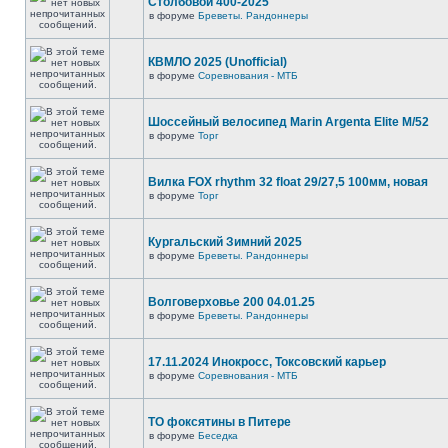
Столбовой 400-2025
в форуме
Бреветы. Рандоннеры
КВМЛО 2025 (Unofficial)
в форуме
Соревнования - МТБ
Шоссейный велосипед Marin Argenta Elite M/52
в форуме
Торг
Вилка FOX rhythm 32 float 29/27,5 100мм, новая
в форуме
Торг
Кургальский Зимний 2025
в форуме
Бреветы. Рандоннеры
Волговерховье 200 04.01.25
в форуме
Бреветы. Рандоннеры
17.11.2024 Инокросс, Токсовский карьер
в форуме
Соревнования - МТБ
ТО фоксятины в Питере
в форуме
Беседка