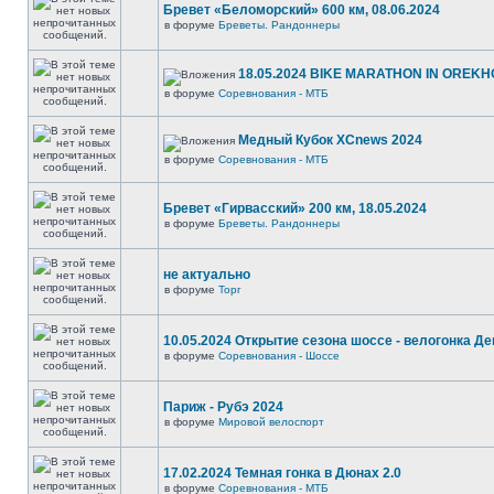
Бревет «Беломорский» 600 км, 08.06.2024
в форуме
Бреветы. Рандоннеры
18.05.2024 BIKE MARATHON IN OREKH
в форуме
Соревнования - МТБ
Медный Кубок XCnews 2024
в форуме
Соревнования - МТБ
Бревет «Гирвасский» 200 км, 18.05.2024
в форуме
Бреветы. Рандоннеры
не актуально
в форуме
Торг
10.05.2024 Открытие сезона шоссе - велогонка Д
в форуме
Соревнования - Шоссе
Париж - Рубэ 2024
в форуме
Мировой велоспорт
17.02.2024 Темная гонка в Дюнах 2.0
в форуме
Соревнования - МТБ