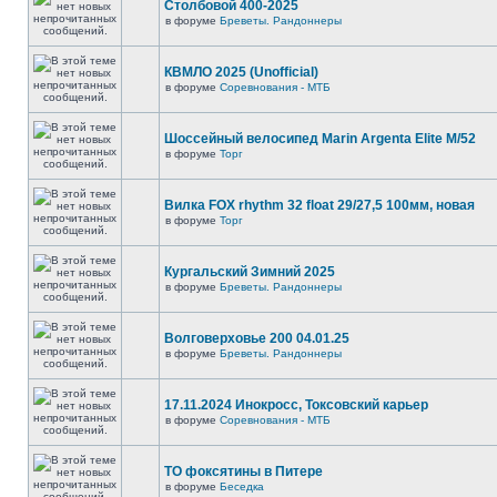
Столбовой 400-2025
в форуме
Бреветы. Рандоннеры
КВМЛО 2025 (Unofficial)
в форуме
Соревнования - МТБ
Шоссейный велосипед Marin Argenta Elite M/52
в форуме
Торг
Вилка FOX rhythm 32 float 29/27,5 100мм, новая
в форуме
Торг
Кургальский Зимний 2025
в форуме
Бреветы. Рандоннеры
Волговерховье 200 04.01.25
в форуме
Бреветы. Рандоннеры
17.11.2024 Инокросс, Токсовский карьер
в форуме
Соревнования - МТБ
ТО фоксятины в Питере
в форуме
Беседка