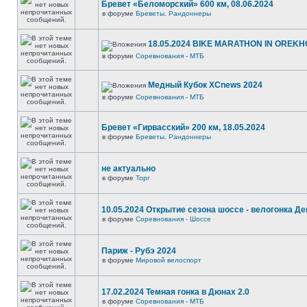
Бревет «Беломорский» 600 км, 08.06.2024
в форуме
Бреветы. Рандоннеры
18.05.2024 BIKE MARATHON IN OREKH
в форуме
Соревнования - МТБ
Медный Кубок XCnews 2024
в форуме
Соревнования - МТБ
Бревет «Гирвасский» 200 км, 18.05.2024
в форуме
Бреветы. Рандоннеры
не актуально
в форуме
Торг
10.05.2024 Открытие сезона шоссе - велогонка Д
в форуме
Соревнования - Шоссе
Париж - Рубэ 2024
в форуме
Мировой велоспорт
17.02.2024 Темная гонка в Дюнах 2.0
в форуме
Соревнования - МТБ