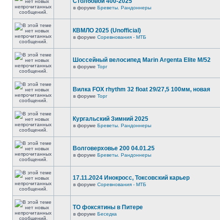
Столбовой 400-2025
в форуме
Бреветы. Рандоннеры
КВМЛО 2025 (Unofficial)
в форуме
Соревнования - МТБ
Шоссейный велосипед Marin Argenta Elite M/52
в форуме
Торг
Вилка FOX rhythm 32 float 29/27,5 100мм, новая
в форуме
Торг
Кургальский Зимний 2025
в форуме
Бреветы. Рандоннеры
Волговерховье 200 04.01.25
в форуме
Бреветы. Рандоннеры
17.11.2024 Инокросс, Токсовский карьер
в форуме
Соревнования - МТБ
ТО фоксятины в Питере
в форуме
Беседка