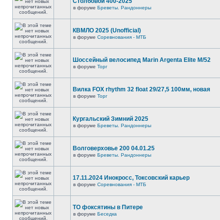
Столбовой 400-2025
в форуме
Бреветы. Рандоннеры
КВМЛО 2025 (Unofficial)
в форуме
Соревнования - МТБ
Шоссейный велосипед Marin Argenta Elite M/52
в форуме
Торг
Вилка FOX rhythm 32 float 29/27,5 100мм, новая
в форуме
Торг
Кургальский Зимний 2025
в форуме
Бреветы. Рандоннеры
Волговерховье 200 04.01.25
в форуме
Бреветы. Рандоннеры
17.11.2024 Инокросс, Токсовский карьер
в форуме
Соревнования - МТБ
ТО фоксятины в Питере
в форуме
Беседка