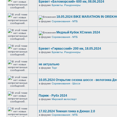
Бревет «Беломорский» 600 км, 08.06.2024
в форуме
Бреветы. Рандоннеры
18.05.2024 BIKE MARATHON IN OREKH
в форуме
Соревнования - МТБ
Медный Кубок XCnews 2024
в форуме
Соревнования - МТБ
Бревет «Гирвасский» 200 км, 18.05.2024
в форуме
Бреветы. Рандоннеры
не актуально
в форуме
Торг
10.05.2024 Открытие сезона шоссе - велогонка Д
в форуме
Соревнования - Шоссе
Париж - Рубэ 2024
в форуме
Мировой велоспорт
17.02.2024 Темная гонка в Дюнах 2.0
в форуме
Соревнования - МТБ