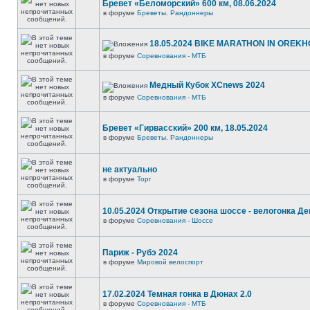
Бревет «Беломорский» 600 км, 08.06.2024
в форуме
Бреветы. Рандоннеры
18.05.2024 BIKE MARATHON IN OREKH
в форуме
Соревнования - МТБ
Медный Кубок XCnews 2024
в форуме
Соревнования - МТБ
Бревет «Гирвасский» 200 км, 18.05.2024
в форуме
Бреветы. Рандоннеры
не актуально
в форуме
Торг
10.05.2024 Открытие сезона шоссе - велогонка Д
в форуме
Соревнования - Шоссе
Париж - Рубэ 2024
в форуме
Мировой велоспорт
17.02.2024 Темная гонка в Дюнах 2.0
в форуме
Соревнования - МТБ