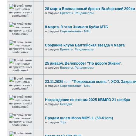
28 марта Внеплановый бревет Выборгский 200км
в форуме
Бреветы. Рандоннеры
8 марта. 9 этап Зимнего Кубка МТБ
в форуме
Соревнования - МТБ
Собрание клуба Балтийская звезда 4 марта
в форуме
Бреветы. Рандоннеры
25 января. Велопробег "По дороге Жизни".
в форуме
Бреветы. Рандоннеры
23.11.2025 г. — "Покровская осень ", XCO. Закрыти
в форуме
Соревнования - МТБ
Награждение по итогам 2025 КВМЛО 21 ноября
в форуме
Беседка
Продам шлем Moon MIPS, L (58-61cm)
в форуме
Торг