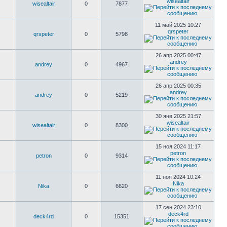
wisealtair
wisealtair
0
7877
11 май 2025 10:27
qrspeter
qrspeter
0
5798
26 апр 2025 00:47
andrey
andrey
0
4967
26 апр 2025 00:35
andrey
andrey
0
5219
30 янв 2025 21:57
wisealtair
wisealtair
0
8300
15 ноя 2024 11:17
petron
petron
0
9314
11 ноя 2024 10:24
Nika
Nika
0
6620
17 сен 2024 23:10
deck4rd
deck4rd
0
15351