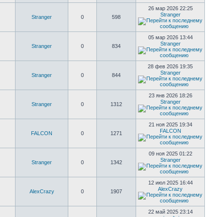
26 мар 2026 22:25
Stranger
Stranger
0
598
05 мар 2026 13:44
Stranger
Stranger
0
834
28 фев 2026 19:35
Stranger
Stranger
0
844
23 янв 2026 18:26
Stranger
Stranger
0
1312
21 ноя 2025 19:34
FALCON
FALCON
0
1271
09 ноя 2025 01:22
Stranger
Stranger
0
1342
12 июл 2025 16:44
AlexCrazy
AlexCrazy
0
1907
22 май 2025 23:14