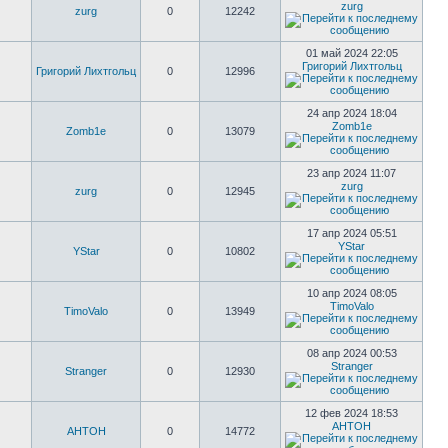
zurg
zurg
0
12242
01 май 2024 22:05
Григорий Лихтгольц
Григорий Лихтгольц
0
12996
24 апр 2024 18:04
Zomb1e
Zomb1e
0
13079
23 апр 2024 11:07
zurg
zurg
0
12945
17 апр 2024 05:51
YStar
YStar
0
10802
10 апр 2024 08:05
TimoValo
TimoValo
0
13949
08 апр 2024 00:53
Stranger
Stranger
0
12930
12 фев 2024 18:53
AHTOH
AHTOH
0
14772