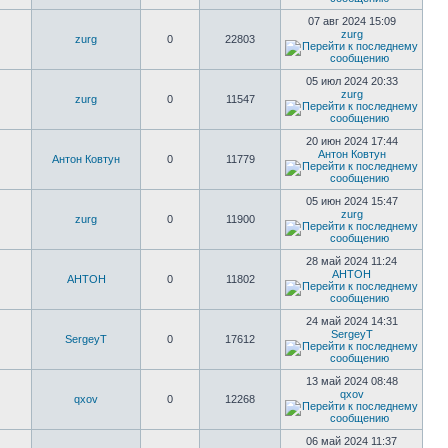
07 авг 2024 15:09
zurg
zurg
0
22803
05 июл 2024 20:33
zurg
zurg
0
11547
20 июн 2024 17:44
Антон Ковтун
Антон Ковтун
0
11779
05 июн 2024 15:47
zurg
zurg
0
11900
28 май 2024 11:24
AHTOH
AHTOH
0
11802
24 май 2024 14:31
SergeyT
SergeyT
0
17612
13 май 2024 08:48
qxov
qxov
0
12268
06 май 2024 11:37