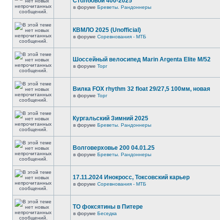
Столбовой 400-2025
в форуме
Бреветы. Рандоннеры
КВМЛО 2025 (Unofficial)
в форуме
Соревнования - МТБ
Шоссейный велосипед Marin Argenta Elite M/52
в форуме
Торг
Вилка FOX rhythm 32 float 29/27,5 100мм, новая
в форуме
Торг
Кургальский Зимний 2025
в форуме
Бреветы. Рандоннеры
Волговерховье 200 04.01.25
в форуме
Бреветы. Рандоннеры
17.11.2024 Инокросс, Токсовский карьер
в форуме
Соревнования - МТБ
ТО фоксятины в Питере
в форуме
Беседка