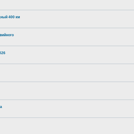
дный 400 км
авийного
026
на