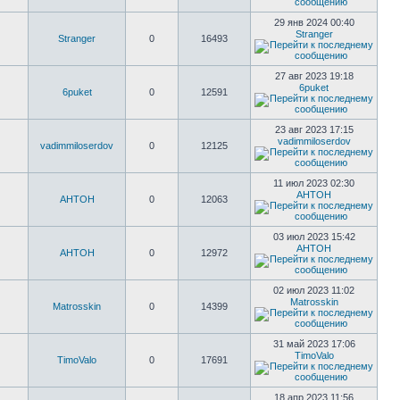
29 янв 2024 00:40
Stranger
Stranger
0
16493
27 авг 2023 19:18
6puket
6puket
0
12591
23 авг 2023 17:15
vadimmiloserdov
vadimmiloserdov
0
12125
11 июл 2023 02:30
AHTOH
AHTOH
0
12063
03 июл 2023 15:42
AHTOH
AHTOH
0
12972
02 июл 2023 11:02
Matrosskin
Matrosskin
0
14399
31 май 2023 17:06
TimoValo
TimoValo
0
17691
18 апр 2023 11:56