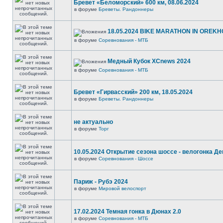
Бревет «Беломорский» 600 км, 08.06.2024
в форуме
Бреветы. Рандоннеры
18.05.2024 BIKE MARATHON IN OREKH
в форуме
Соревнования - МТБ
Медный Кубок XCnews 2024
в форуме
Соревнования - МТБ
Бревет «Гирвасский» 200 км, 18.05.2024
в форуме
Бреветы. Рандоннеры
не актуально
в форуме
Торг
10.05.2024 Открытие сезона шоссе - велогонка Д
в форуме
Соревнования - Шоссе
Париж - Рубэ 2024
в форуме
Мировой велоспорт
17.02.2024 Темная гонка в Дюнах 2.0
в форуме
Соревнования - МТБ