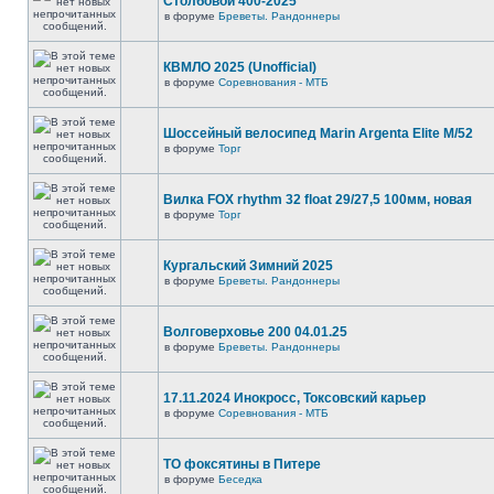
Столбовой 400-2025
в форуме
Бреветы. Рандоннеры
КВМЛО 2025 (Unofficial)
в форуме
Соревнования - МТБ
Шоссейный велосипед Marin Argenta Elite M/52
в форуме
Торг
Вилка FOX rhythm 32 float 29/27,5 100мм, новая
в форуме
Торг
Кургальский Зимний 2025
в форуме
Бреветы. Рандоннеры
Волговерховье 200 04.01.25
в форуме
Бреветы. Рандоннеры
17.11.2024 Инокросс, Токсовский карьер
в форуме
Соревнования - МТБ
ТО фоксятины в Питере
в форуме
Беседка