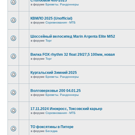
Столбовой 400-2025
в форуме
Бреветы. Рандоннеры
КВМЛО 2025 (Unofficial)
в форуме
Соревнования - МТБ
Шоссейный велосипед Marin Argenta Elite M/52
в форуме
Торг
Вилка FOX rhythm 32 float 29/27,5 100мм, новая
в форуме
Торг
Кургальский Зимний 2025
в форуме
Бреветы. Рандоннеры
Волговерховье 200 04.01.25
в форуме
Бреветы. Рандоннеры
17.11.2024 Инокросс, Токсовский карьер
в форуме
Соревнования - МТБ
ТО фоксятины в Питере
в форуме
Беседка