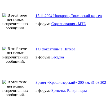
17.11.2024 Инокросс, Токсовский карьер
в форуме
Соревнования - МТБ
ТО фоксятины в Питере
в форуме
Беседка
Бревет «Крошнозерский» 200 км, 31.08.20
в форуме
Бреветы. Рандоннеры