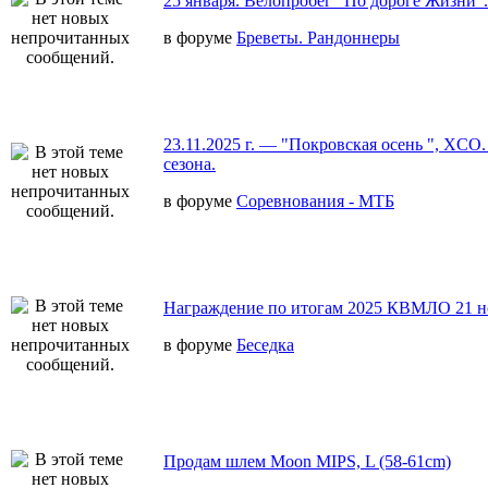
25 января. Велопробег "По дороге Жизни".
в форуме
Бреветы. Рандоннеры
23.11.2025 г. — "Покровская осень ", XCO
сезона.
в форуме
Соревнования - МТБ
Награждение по итогам 2025 КВМЛО 21 н
в форуме
Беседка
Продам шлем Moon MIPS, L (58-61cm)