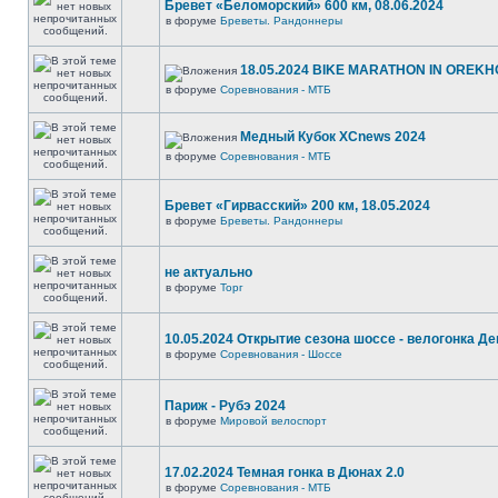
Бревет «Беломорский» 600 км, 08.06.2024
в форуме
Бреветы. Рандоннеры
18.05.2024 BIKE MARATHON IN OREKH
в форуме
Соревнования - МТБ
Медный Кубок XCnews 2024
в форуме
Соревнования - МТБ
Бревет «Гирвасский» 200 км, 18.05.2024
в форуме
Бреветы. Рандоннеры
не актуально
в форуме
Торг
10.05.2024 Открытие сезона шоссе - велогонка Д
в форуме
Соревнования - Шоссе
Париж - Рубэ 2024
в форуме
Мировой велоспорт
17.02.2024 Темная гонка в Дюнах 2.0
в форуме
Соревнования - МТБ