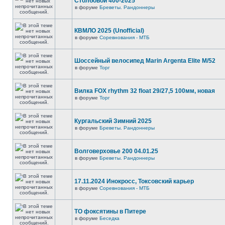
Столбовой 400-2025
в форуме
Бреветы. Рандоннеры
КВМЛО 2025 (Unofficial)
в форуме
Соревнования - МТБ
Шоссейный велосипед Marin Argenta Elite M/52
в форуме
Торг
Вилка FOX rhythm 32 float 29/27,5 100мм, новая
в форуме
Торг
Кургальский Зимний 2025
в форуме
Бреветы. Рандоннеры
Волговерховье 200 04.01.25
в форуме
Бреветы. Рандоннеры
17.11.2024 Инокросс, Токсовский карьер
в форуме
Соревнования - МТБ
ТО фоксятины в Питере
в форуме
Беседка