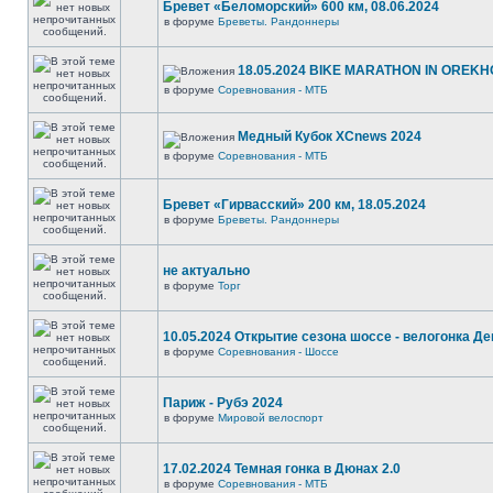
Бревет «Беломорский» 600 км, 08.06.2024
в форуме
Бреветы. Рандоннеры
18.05.2024 BIKE MARATHON IN OREKH
в форуме
Соревнования - МТБ
Медный Кубок XCnews 2024
в форуме
Соревнования - МТБ
Бревет «Гирвасский» 200 км, 18.05.2024
в форуме
Бреветы. Рандоннеры
не актуально
в форуме
Торг
10.05.2024 Открытие сезона шоссе - велогонка Д
в форуме
Соревнования - Шоссе
Париж - Рубэ 2024
в форуме
Мировой велоспорт
17.02.2024 Темная гонка в Дюнах 2.0
в форуме
Соревнования - МТБ