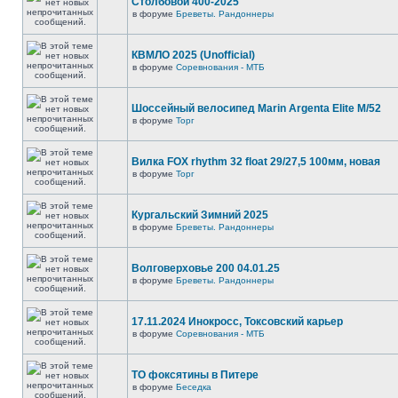
Столбовой 400-2025
в форуме
Бреветы. Рандоннеры
КВМЛО 2025 (Unofficial)
в форуме
Соревнования - МТБ
Шоссейный велосипед Marin Argenta Elite M/52
в форуме
Торг
Вилка FOX rhythm 32 float 29/27,5 100мм, новая
в форуме
Торг
Кургальский Зимний 2025
в форуме
Бреветы. Рандоннеры
Волговерховье 200 04.01.25
в форуме
Бреветы. Рандоннеры
17.11.2024 Инокросс, Токсовский карьер
в форуме
Соревнования - МТБ
ТО фоксятины в Питере
в форуме
Беседка