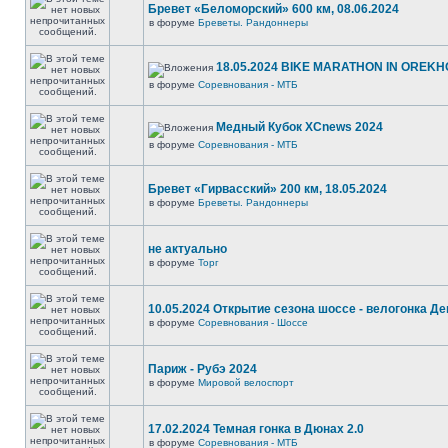
Бревет «Беломорский» 600 км, 08.06.2024
в форуме
Бреветы. Рандоннеры
18.05.2024 BIKE MARATHON IN OREKH
в форуме
Соревнования - МТБ
Медный Кубок XCnews 2024
в форуме
Соревнования - МТБ
Бревет «Гирвасский» 200 км, 18.05.2024
в форуме
Бреветы. Рандоннеры
не актуально
в форуме
Торг
10.05.2024 Открытие сезона шоссе - велогонка Д
в форуме
Соревнования - Шоссе
Париж - Рубэ 2024
в форуме
Мировой велоспорт
17.02.2024 Темная гонка в Дюнах 2.0
в форуме
Соревнования - МТБ