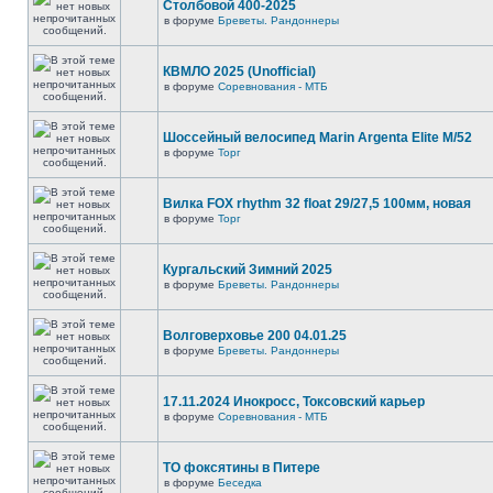
Столбовой 400-2025
в форуме
Бреветы. Рандоннеры
КВМЛО 2025 (Unofficial)
в форуме
Соревнования - МТБ
Шоссейный велосипед Marin Argenta Elite M/52
в форуме
Торг
Вилка FOX rhythm 32 float 29/27,5 100мм, новая
в форуме
Торг
Кургальский Зимний 2025
в форуме
Бреветы. Рандоннеры
Волговерховье 200 04.01.25
в форуме
Бреветы. Рандоннеры
17.11.2024 Инокросс, Токсовский карьер
в форуме
Соревнования - МТБ
ТО фоксятины в Питере
в форуме
Беседка