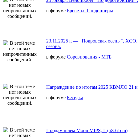
25 января. Велопробег "По дороге Жизни".
в форуме
Бреветы. Рандоннеры
23.11.2025 г. — "Покровская осень ", XCO
сезона.
в форуме
Соревнования - МТБ
Награждение по итогам 2025 КВМЛО 21 н
в форуме
Беседка
Продам шлем Moon MIPS, L (58-61cm)