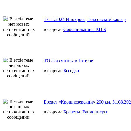
17.11.2024 Инокросс, Токсовский карьер
в форуме
Соревнования - МТБ
ТО фоксятины в Питере
в форуме
Беседка
Бревет «Крошнозерский» 200 км, 31.08.20
в форуме
Бреветы. Рандоннеры