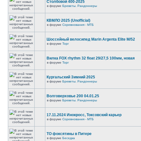
Столбовой 400-2025
в форуме
Бреветы. Рандоннеры
КВМЛО 2025 (Unofficial)
в форуме
Соревнования - МТБ
Шоссейный велосипед Marin Argenta Elite M/52
в форуме
Торг
Вилка FOX rhythm 32 float 29/27,5 100мм, новая
в форуме
Торг
Кургальский Зимний 2025
в форуме
Бреветы. Рандоннеры
Волговерховье 200 04.01.25
в форуме
Бреветы. Рандоннеры
17.11.2024 Инокросс, Токсовский карьер
в форуме
Соревнования - МТБ
ТО фоксятины в Питере
в форуме
Беседка