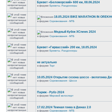
Бревет «Беломорский» 600 км, 08.06.2024
в форуме
Бреветы. Рандоннеры
18.05.2024 BIKE MARATHON IN OREKH
в форуме
Соревнования - МТБ
Медный Кубок XCnews 2024
в форуме
Соревнования - МТБ
Бревет «Гирвасский» 200 км, 18.05.2024
в форуме
Бреветы. Рандоннеры
не актуально
в форуме
Торг
10.05.2024 Открытие сезона шоссе - велогонка Д
в форуме
Соревнования - Шоссе
Париж - Рубэ 2024
в форуме
Мировой велоспорт
17.02.2024 Темная гонка в Дюнах 2.0
в форуме
Соревнования - МТБ