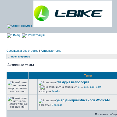
Вход
Регистрация
Сообщения без ответов
|
Активные темы
Список форумов
Активные темы
Темы
гламур в велоспорте
[
На страницу:
1
...
147
,
148
,
149
]
в форуме
Флейм
умер Дмитрий Михайлов WolfRAM
в форуме
Беседка
Показать сообще