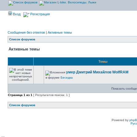
Вход
Регистрация
Сообщения без ответов
|
Активные темы
Список форумов
Активные темы
Темы
умер Дмитрий Михайлов WolfRAM
в форуме
Беседка
Показать сообще
Страница
1
из
1
[ Результатов поиска: 1 ]
Список форумов
Powered by
php
Рус