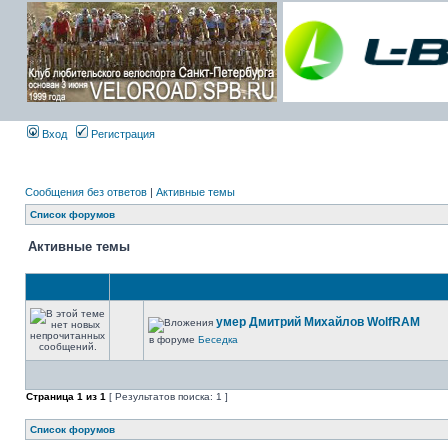
Вход
Регистрация
Сообщения без ответов
|
Активные темы
Список форумов
Активные темы
умер Дмитрий Михайлов WolfRAM
в форуме
Беседка
Страница
1
из
1
[ Результатов поиска: 1 ]
Список форумов