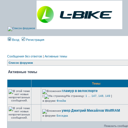
Вход
Регистрация
Сообщения без ответов
|
Активные темы
Список форумов
Активные темы
Темы
гламур в велоспорте
[
На страницу:
1
...
147
,
148
,
149
]
в форуме
Флейм
умер Дмитрий Михайлов WolfRAM
в форуме
Беседка
Показать сообще