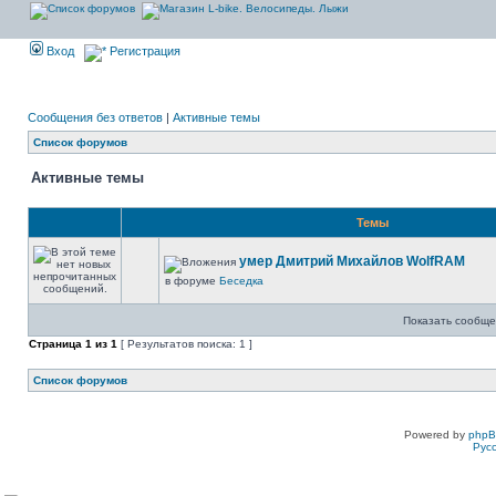
Вход
Регистрация
Сообщения без ответов
|
Активные темы
Список форумов
Активные темы
Темы
умер Дмитрий Михайлов WolfRAM
в форуме
Беседка
Показать сообще
Страница
1
из
1
[ Результатов поиска: 1 ]
Список форумов
Powered by
php
Рус