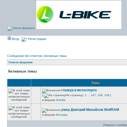
Вход
Регистрация
Сообщения без ответов
|
Активные темы
Список форумов
Активные темы
Темы
гламур в велоспорте
[
На страницу:
1
...
147
,
148
,
149
]
в форуме
Флейм
умер Дмитрий Михайлов WolfRAM
в форуме
Беседка
Показать сообще