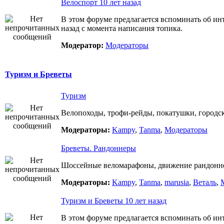
Велоспорт 10 лет назад
В этом форуме предлагается вспоминать об ин
назад с момента написания топика.
Модератор:
Модераторы
Туризм и Бреветы
Туризм
Велопоходы, трофи-рейды, покатушки, городск
Модераторы:
Kampy
,
Tanma
,
Модераторы
Бреветы. Рандоннеры
Шоссейные веломарафоны, движение рандоннер
Модераторы:
Kampy
,
Tanma
,
marusia
,
Веталь
,
Туризм и Бреветы 10 лет назад
В этом форуме предлагается вспоминать об ин