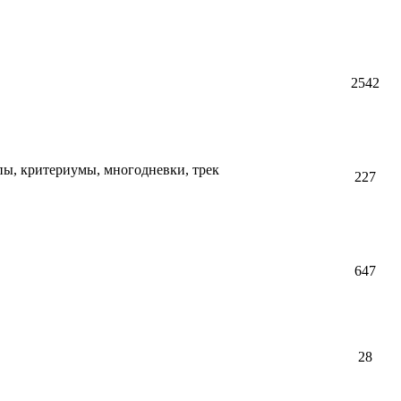
2542
пы, критериумы, многодневки, трек
227
647
28