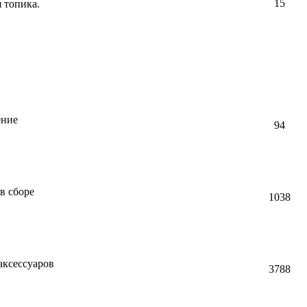
15
я топика.
ение
94
в сборе
1038
ксессуаров
3788