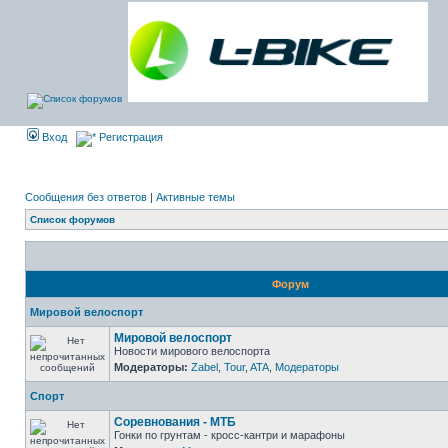
Вход
Регистрация
Сообщения без ответов
|
Активные темы
Список форумов
Форум
Мировой велоспорт
Мировой велоспорт
Новости мирового велоспорта
Модераторы:
Zabel
,
Tour
,
ATA
,
Модераторы
Спорт
Соревнования - МТБ
Гонки по грунтам - кросс-кантри и марафоны