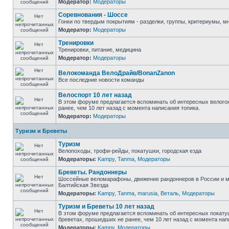
Модератор:
Модераторы
Соревнования - Шоссе
Гонки по твердым покрытиям - разделки, группы, критериумы, мн
Модератор:
Модераторы
Тренировки
Тренировки, питание, медицина
Модератор:
Модераторы
Велокоманда ВелоДрайв/BonanZanon
Все последние новости команды
Велоспорт 10 лет назад
В этом форуме предлагается вспоминать об интересных велого
ранее, чем 10 лет назад с момента написания топика.
Модератор:
Модераторы
Туризм и Бреветы
Туризм
Велопоходы, трофи-рейды, покатушки, городская езда
Модераторы:
Kampy
,
Tanma
,
Модераторы
Бреветы. Рандоннеры
Шоссейные веломарафоны, движение рандоннеров в России и м
Балтийская Звезда
Модераторы:
Kampy
,
Tanma
,
marusia
,
Веталь
,
Модераторы
Туризм и Бреветы 10 лет назад
В этом форуме предлагается вспоминать об интересных покату
бреветах, прошедших не ранее, чем 10 лет назад с момента нап
Модераторы:
Kampy
,
Модераторы