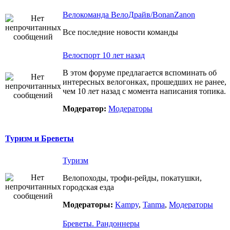
Велокоманда ВелоДрайв/BonanZanon
Все последние новости команды
Велоспорт 10 лет назад
В этом форуме предлагается вспоминать об
интересных велогонках, прошедших не ранее,
чем 10 лет назад с момента написания топика.
Модератор:
Модераторы
Туризм и Бреветы
Туризм
Велопоходы, трофи-рейды, покатушки,
городская езда
Модераторы:
Kampy
,
Tanma
,
Модераторы
Бреветы. Рандоннеры