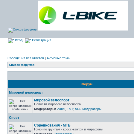
Вход
Регистрация
Сообщения без ответов
|
Активные темы
Список форумов
Форум
Мировой велоспорт
Мировой велоспорт
Новости мирового велоспорта
Модераторы:
Zabel
,
Tour
,
ATA
,
Модераторы
Спорт
Соревнования - МТБ
Гонки по грунтам - кросс-кантри и марафоны