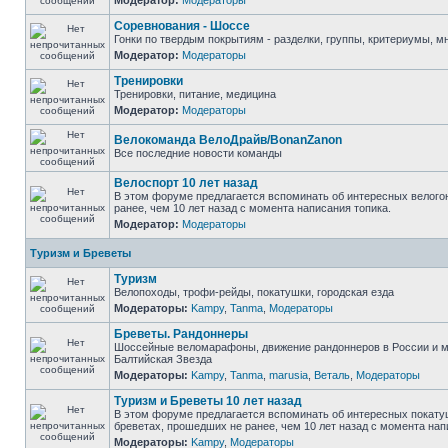
Модератор:
Модераторы
Соревнования - Шоссе
Гонки по твердым покрытиям - разделки, группы, критериумы, мн
Модератор:
Модераторы
Тренировки
Тренировки, питание, медицина
Модератор:
Модераторы
Велокоманда ВелоДрайв/BonanZanon
Все последние новости команды
Велоспорт 10 лет назад
В этом форуме предлагается вспоминать об интересных велого
ранее, чем 10 лет назад с момента написания топика.
Модератор:
Модераторы
Туризм и Бреветы
Туризм
Велопоходы, трофи-рейды, покатушки, городская езда
Модераторы:
Kampy
,
Tanma
,
Модераторы
Бреветы. Рандоннеры
Шоссейные веломарафоны, движение рандоннеров в России и м
Балтийская Звезда
Модераторы:
Kampy
,
Tanma
,
marusia
,
Веталь
,
Модераторы
Туризм и Бреветы 10 лет назад
В этом форуме предлагается вспоминать об интересных покату
бреветах, прошедших не ранее, чем 10 лет назад с момента нап
Модераторы:
Kampy
,
Модераторы