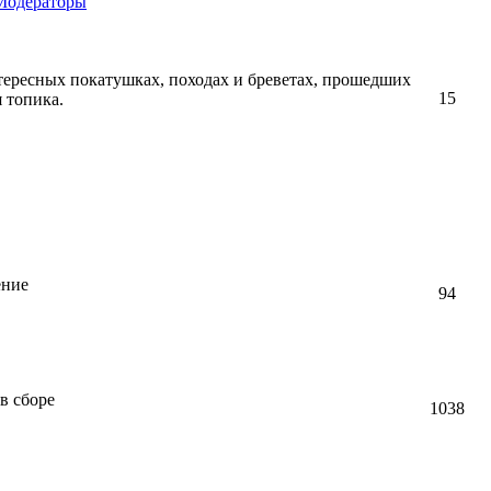
Модераторы
тересных покатушках, походах и бреветах, прошедших
15
я топика.
ение
94
в сборе
1038