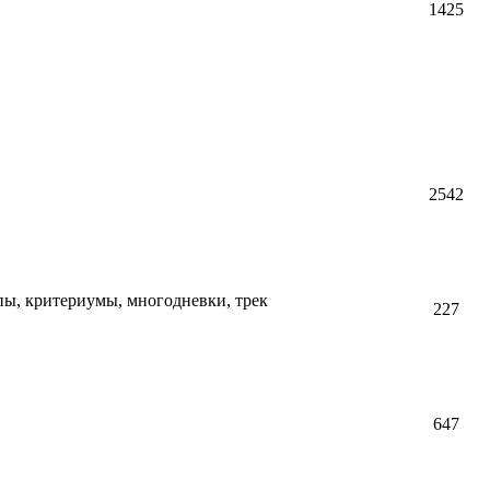
1425
2542
пы, критериумы, многодневки, трек
227
647