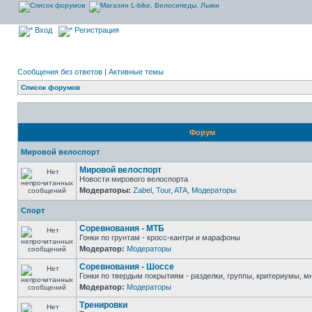
Вход
Регистрация
Сообщения без ответов
|
Активные темы
Список форумов
Форум
Мировой велоспорт
Мировой велоспорт
Новости мирового велоспорта
Модераторы:
Zabel
,
Tour
,
ATA
,
Модераторы
Спорт
Соревнования - МТБ
Гонки по грунтам - кросс-кантри и марафоны
Модератор:
Модераторы
Соревнования - Шоссе
Гонки по твердым покрытиям - разделки, группы, критериумы, мн
Модератор:
Модераторы
Тренировки