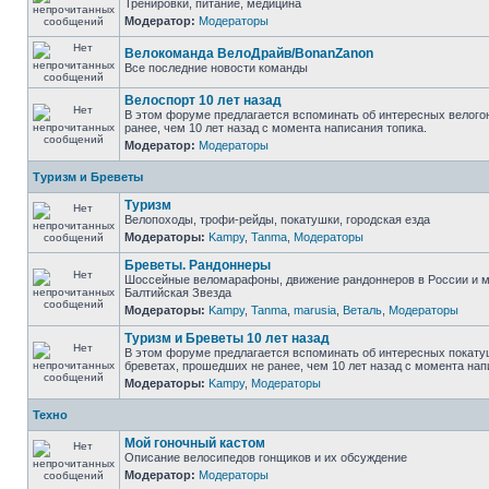
Тренировки, питание, медицина
Модератор:
Модераторы
Велокоманда ВелоДрайв/BonanZanon
Все последние новости команды
Велоспорт 10 лет назад
В этом форуме предлагается вспоминать об интересных велого
ранее, чем 10 лет назад с момента написания топика.
Модератор:
Модераторы
Туризм и Бреветы
Туризм
Велопоходы, трофи-рейды, покатушки, городская езда
Модераторы:
Kampy
,
Tanma
,
Модераторы
Бреветы. Рандоннеры
Шоссейные веломарафоны, движение рандоннеров в России и м
Балтийская Звезда
Модераторы:
Kampy
,
Tanma
,
marusia
,
Веталь
,
Модераторы
Туризм и Бреветы 10 лет назад
В этом форуме предлагается вспоминать об интересных покату
бреветах, прошедших не ранее, чем 10 лет назад с момента нап
Модераторы:
Kampy
,
Модераторы
Техно
Мой гоночный кастом
Описание велосипедов гонщиков и их обсуждение
Модератор:
Модераторы