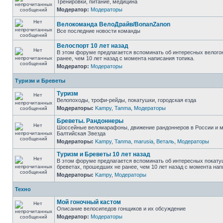
Тренировки, питание, медицина
Модератор:
Модераторы
Велокоманда ВелоДрайв/BonanZanon
Все последние новости команды
Велоспорт 10 лет назад
В этом форуме предлагается вспоминать об интересных велого
ранее, чем 10 лет назад с момента написания топика.
Модератор:
Модераторы
Туризм и Бреветы
Туризм
Велопоходы, трофи-рейды, покатушки, городская езда
Модераторы:
Kampy
,
Tanma
,
Модераторы
Бреветы. Рандоннеры
Шоссейные веломарафоны, движение рандоннеров в России и м
Балтийская Звезда
Модераторы:
Kampy
,
Tanma
,
marusia
,
Веталь
,
Модераторы
Туризм и Бреветы 10 лет назад
В этом форуме предлагается вспоминать об интересных покату
бреветах, прошедших не ранее, чем 10 лет назад с момента нап
Модераторы:
Kampy
,
Модераторы
Техно
Мой гоночный кастом
Описание велосипедов гонщиков и их обсуждение
Модератор:
Модераторы