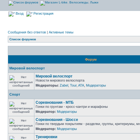
Вход
Регистрация
Сообщения без ответов
|
Активные темы
Список форумов
Форум
Мировой велоспорт
Мировой велоспорт
Новости мирового велоспорта
Модераторы:
Zabel
,
Tour
,
ATA
,
Модераторы
Спорт
Соревнования - МТБ
Гонки по грунтам - кросс-кантри и марафоны
Модератор:
Модераторы
Соревнования - Шоссе
Гонки по твердым покрытиям - разделки, группы, критериумы, мн
Модератор:
Модераторы
Тренировки