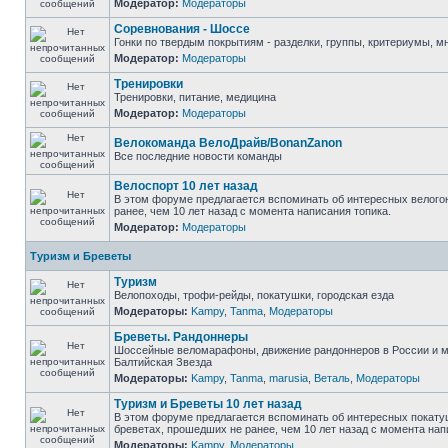
Модератор:
Модераторы
Соревнования - Шоссе
Гонки по твердым покрытиям - разделки, группы, критериумы, мн
Модератор:
Модераторы
Тренировки
Тренировки, питание, медицина
Модератор:
Модераторы
Велокоманда ВелоДрайв/BonanZanon
Все последние новости команды
Велоспорт 10 лет назад
В этом форуме предлагается вспоминать об интересных велого
ранее, чем 10 лет назад с момента написания топика.
Модератор:
Модераторы
Туризм и Бреветы
Туризм
Велопоходы, трофи-рейды, покатушки, городская езда
Модераторы:
Kampy
,
Tanma
,
Модераторы
Бреветы. Рандоннеры
Шоссейные веломарафоны, движение рандоннеров в России и м
Балтийская Звезда
Модераторы:
Kampy
,
Tanma
,
marusia
,
Веталь
,
Модераторы
Туризм и Бреветы 10 лет назад
В этом форуме предлагается вспоминать об интересных покату
бреветах, прошедших не ранее, чем 10 лет назад с момента нап
Модераторы:
Kampy
,
Модераторы