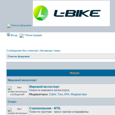
Вход
Регистрация
Сообщения без ответов
|
Активные темы
Список форумов
Форум
Мировой велоспорт
Мировой велоспорт
Новости мирового велоспорта
Модераторы:
Zabel
,
Tour
,
ATA
,
Модераторы
Спорт
Соревнования - МТБ
Гонки по грунтам - кросс-кантри и марафоны