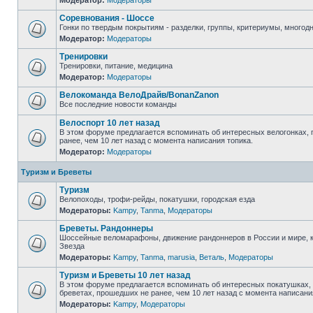
Модератор:
Модераторы
Соревнования - Шоссе
Гонки по твердым покрытиям - разделки, группы, критериумы, многодн
Модератор:
Модераторы
Тренировки
Тренировки, питание, медицина
Модератор:
Модераторы
Велокоманда ВелоДрайв/BonanZanon
Все последние новости команды
Велоспорт 10 лет назад
В этом форуме предлагается вспоминать об интересных велогонках,
ранее, чем 10 лет назад с момента написания топика.
Модератор:
Модераторы
Туризм и Бреветы
Туризм
Велопоходы, трофи-рейды, покатушки, городская езда
Модераторы:
Kampy
,
Tanma
,
Модераторы
Бреветы. Рандоннеры
Шоссейные веломарафоны, движение рандоннеров в России и мире, 
Звезда
Модераторы:
Kampy
,
Tanma
,
marusia
,
Веталь
,
Модераторы
Туризм и Бреветы 10 лет назад
В этом форуме предлагается вспоминать об интересных покатушках, 
бреветах, прошедших не ранее, чем 10 лет назад с момента написани
Модераторы:
Kampy
,
Модераторы