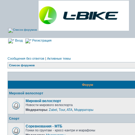
Вход
Регистрация
Сообщения без ответов
|
Активные темы
Список форумов
Форум
Мировой велоспорт
Мировой велоспорт
Новости мирового велоспорта
Модераторы:
Zabel
,
Tour
,
ATA
,
Модераторы
Спорт
Соревнования - МТБ
Гонки по грунтам - кросс-кантри и марафоны