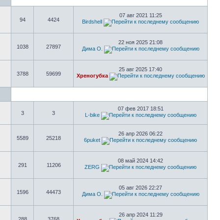
07 авг 2021 11:25
94
4424
Birdshell
22 ноя 2025 21:08
1038
27897
Дима О.
25 авг 2025 17:40
3788
59699
Хреногубка
07 фев 2017 18:51
3
3
L-bike
26 апр 2026 06:22
5589
25218
6puket
08 май 2024 14:42
291
11206
ZERG
05 авг 2026 22:27
1596
44473
Дима О.
26 апр 2024 11:29
288
3768