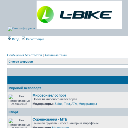
Вход
Регистрация
Сообщения без ответов
|
Активные темы
Список форумов
Мировой велоспорт
Мировой велоспорт
Новости мирового велоспорта
Модераторы:
Zabel
,
Tour
,
ATA
,
Модераторы
Спорт
Соревнования - МТБ
Гонки по грунтам - кросс-кантри и марафоны
Модератор:
Модераторы