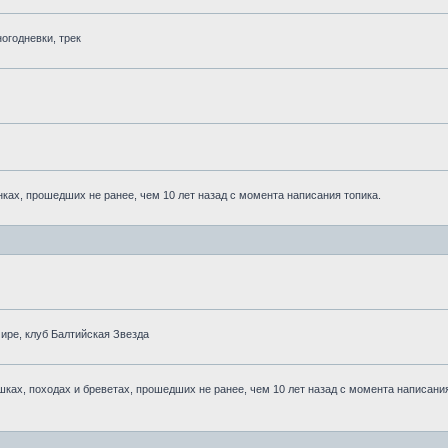
огодневки, трек
ках, прошедших не ранее, чем 10 лет назад с момента написания топика.
ре, клуб Балтийская Звезда
ках, походах и бреветах, прошедших не ранее, чем 10 лет назад с момента написани