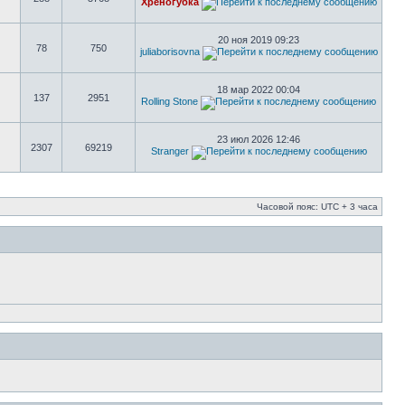
Хреногубка
20 ноя 2019 09:23
78
750
juliaborisovna
18 мар 2022 00:04
137
2951
Rolling Stone
23 июл 2026 12:46
2307
69219
Stranger
Часовой пояс: UTC + 3 часа