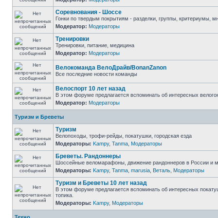
Соревнования - Шоссе
Гонки по твердым покрытиям - разделки, группы, критериумы, мн
Модератор:
Модераторы
Тренировки
Тренировки, питание, медицина
Модератор:
Модераторы
Велокоманда ВелоДрайв/BonanZanon
Все последние новости команды
Велоспорт 10 лет назад
В этом форуме предлагается вспоминать об интересных велогон
Модератор:
Модераторы
Туризм и Бреветы
Туризм
Велопоходы, трофи-рейды, покатушки, городская езда
Модераторы:
Kampy
,
Tanma
,
Модераторы
Бреветы. Рандоннеры
Шоссейные веломарафоны, движение рандоннеров в России и ми
Модераторы:
Kampy
,
Tanma
,
marusia
,
Веталь
,
Модераторы
Туризм и Бреветы 10 лет назад
В этом форуме предлагается вспоминать об интересных покатуш
топика.
Модераторы:
Kampy
,
Модераторы
Техно