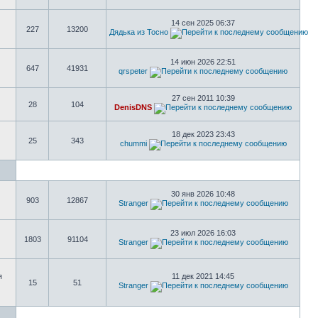
14 сен 2025 06:37
227
13200
Дядька из Тосно
14 июн 2026 22:51
647
41931
qrspeter
27 сен 2011 10:39
28
104
DenisDNS
18 дек 2023 23:43
25
343
chummi
30 янв 2026 10:48
903
12867
Stranger
23 июл 2026 16:03
1803
91104
Stranger
я
11 дек 2021 14:45
15
51
Stranger