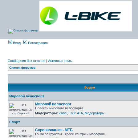
Вход
Регистрация
Сообщения без ответов
|
Активные темы
Список форумов
Форум
Мировой велоспорт
Мировой велоспорт
Новости мирового велоспорта
Модераторы:
Zabel
,
Tour
,
ATA
,
Модераторы
Спорт
Соревнования - МТБ
Гонки по грунтам - кросс-кантри и марафоны