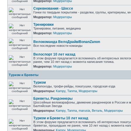
Модератор:
Модераторы
Соревнования - Шоссе
Гонки по твердым покрытиям - разделки, группы, критериумы, мн
Модератор:
Модераторы
Тренировки
Тренировки, питание, медицина
Модератор:
Модераторы
Велокоманда ВелоДрайв/BonanZanon
Все последние новости команды
Велоспорт 10 лет назад
В этом форуме предлагается вспоминать об интересных велого
ранее, чем 10 лет назад с момента написания топика.
Модератор:
Модераторы
Туризм и Бреветы
Туризм
Велопоходы, трофи-рейды, покатушки, городская езда
Модераторы:
Kampy
,
Tanma
,
Модераторы
Бреветы. Рандоннеры
Шоссейные веломарафоны, движение рандоннеров в России и м
Балтийская Звезда
Модераторы:
Kampy
,
Tanma
,
marusia
,
Веталь
,
Модераторы
Туризм и Бреветы 10 лет назад
В этом форуме предлагается вспоминать об интересных покату
бреветах, прошедших не ранее, чем 10 лет назад с момента нап
Модераторы:
Kampy
,
Модераторы