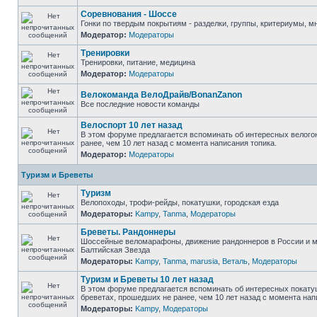
Соревнования - Шоссе
Гонки по твердым покрытиям - разделки, группы, критериумы, мн
Модератор:
Модераторы
Тренировки
Тренировки, питание, медицина
Модератор:
Модераторы
Велокоманда ВелоДрайв/BonanZanon
Все последние новости команды
Велоспорт 10 лет назад
В этом форуме предлагается вспоминать об интересных велого
ранее, чем 10 лет назад с момента написания топика.
Модератор:
Модераторы
Туризм и Бреветы
Туризм
Велопоходы, трофи-рейды, покатушки, городская езда
Модераторы:
Kampy
,
Tanma
,
Модераторы
Бреветы. Рандоннеры
Шоссейные веломарафоны, движение рандоннеров в России и м
Балтийская Звезда
Модераторы:
Kampy
,
Tanma
,
marusia
,
Веталь
,
Модераторы
Туризм и Бреветы 10 лет назад
В этом форуме предлагается вспоминать об интересных покату
бреветах, прошедших не ранее, чем 10 лет назад с момента нап
Модераторы:
Kampy
,
Модераторы