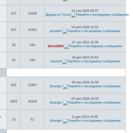
14 сен 2025 06:37
227
13200
Дядька из Тосно
14 июн 2026 22:51
647
41931
qrspeter
27 сен 2011 10:39
28
104
DenisDNS
18 дек 2023 23:43
25
343
chummi
30 янв 2026 10:48
903
12867
Stranger
23 июл 2026 16:03
1803
91104
Stranger
я
11 дек 2021 14:45
15
51
Stranger