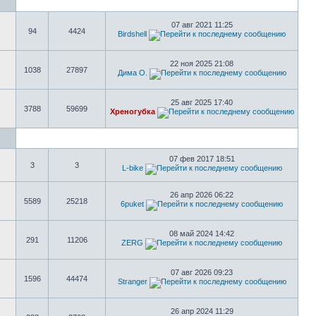
07 авг 2021 11:25
94
4424
Birdshell
22 ноя 2025 21:08
1038
27897
Дима О.
25 авг 2025 17:40
3788
59699
Хреногубка
07 фев 2017 18:51
3
3
L-bike
26 апр 2026 06:22
5589
25218
6puket
08 май 2024 14:42
291
11206
ZERG
07 авг 2026 09:23
1596
44474
Stranger
26 апр 2024 11:29