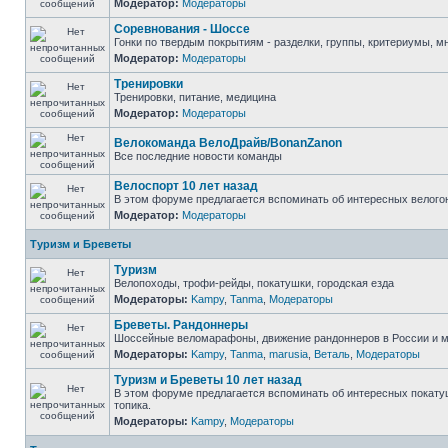
Модератор:
Модераторы
Соревнования - Шоссе
Гонки по твердым покрытиям - разделки, группы, критериумы, мн
Модератор:
Модераторы
Тренировки
Тренировки, питание, медицина
Модератор:
Модераторы
Велокоманда ВелоДрайв/BonanZanon
Все последние новости команды
Велоспорт 10 лет назад
В этом форуме предлагается вспоминать об интересных велогон
Модератор:
Модераторы
Туризм и Бреветы
Туризм
Велопоходы, трофи-рейды, покатушки, городская езда
Модераторы:
Kampy
,
Tanma
,
Модераторы
Бреветы. Рандоннеры
Шоссейные веломарафоны, движение рандоннеров в России и ми
Модераторы:
Kampy
,
Tanma
,
marusia
,
Веталь
,
Модераторы
Туризм и Бреветы 10 лет назад
В этом форуме предлагается вспоминать об интересных покатуш
топика.
Модераторы:
Kampy
,
Модераторы