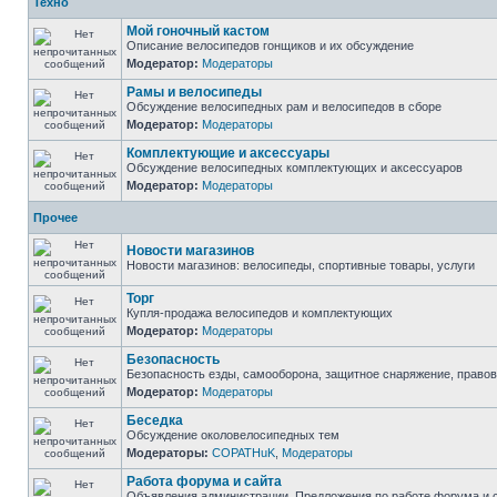
Техно
Мой гоночный кастом
Описание велосипедов гонщиков и их обсуждение
Модератор:
Модераторы
Рамы и велосипеды
Обсуждение велосипедных рам и велосипедов в сборе
Модератор:
Модераторы
Комплектующие и аксессуары
Обсуждение велосипедных комплектующих и аксессуаров
Модератор:
Модераторы
Прочее
Новости магазинов
Новости магазинов: велосипеды, спортивные товары, услуги
Торг
Купля-продажа велосипедов и комплектующих
Модератор:
Модераторы
Безопасность
Безопасность езды, самооборона, защитное снаряжение, право
Модератор:
Модераторы
Беседка
Обсуждение околовелосипедных тем
Модераторы:
COPATHuK
,
Модераторы
Работа форума и сайта
Объявления администрации. Предложения по работе форума и с