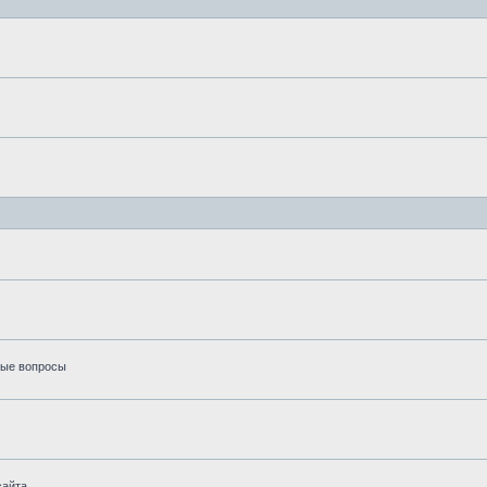
вые вопросы
айта.