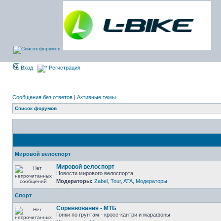
Вход
Регистрация
Сообщения без ответов
|
Активные темы
Список форумов
Мировой велоспорт
Мировой велоспорт
Новости мирового велоспорта
Модераторы:
Zabel
,
Tour
,
ATA
,
Модераторы
Спорт
Соревнования - МТБ
Гонки по грунтам - кросс-кантри и марафоны