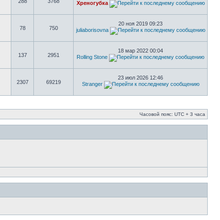
288
3768
Хреногубка
20 ноя 2019 09:23
78
750
juliaborisovna
18 мар 2022 00:04
137
2951
Rolling Stone
23 июл 2026 12:46
2307
69219
Stranger
Часовой пояс: UTC + 3 часа