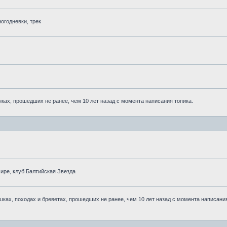
огодневки, трек
ках, прошедших не ранее, чем 10 лет назад с момента написания топика.
ре, клуб Балтийская Звезда
ках, походах и бреветах, прошедших не ранее, чем 10 лет назад с момента написани