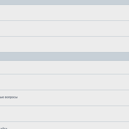
вые вопросы
айта.