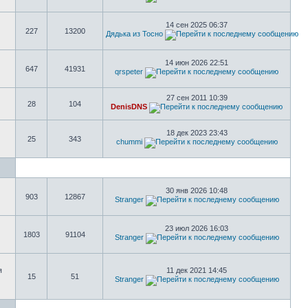
14 сен 2025 06:37
227
13200
Дядька из Тосно
14 июн 2026 22:51
647
41931
qrspeter
27 сен 2011 10:39
28
104
DenisDNS
18 дек 2023 23:43
25
343
chummi
30 янв 2026 10:48
903
12867
Stranger
23 июл 2026 16:03
1803
91104
Stranger
я
11 дек 2021 14:45
15
51
Stranger