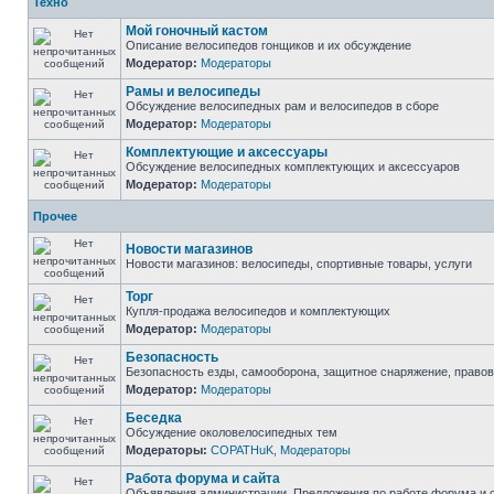
Техно
Мой гоночный кастом
Описание велосипедов гонщиков и их обсуждение
Модератор:
Модераторы
Рамы и велосипеды
Обсуждение велосипедных рам и велосипедов в сборе
Модератор:
Модераторы
Комплектующие и аксессуары
Обсуждение велосипедных комплектующих и аксессуаров
Модератор:
Модераторы
Прочее
Новости магазинов
Новости магазинов: велосипеды, спортивные товары, услуги
Торг
Купля-продажа велосипедов и комплектующих
Модератор:
Модераторы
Безопасность
Безопасность езды, самооборона, защитное снаряжение, право
Модератор:
Модераторы
Беседка
Обсуждение околовелосипедных тем
Модераторы:
COPATHuK
,
Модераторы
Работа форума и сайта
Объявления администрации. Предложения по работе форума и с