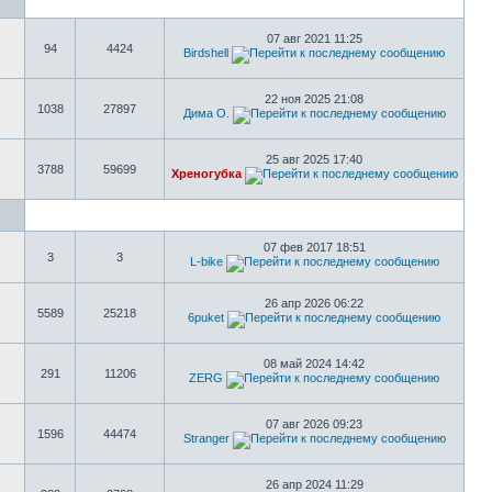
07 авг 2021 11:25
94
4424
Birdshell
22 ноя 2025 21:08
1038
27897
Дима О.
25 авг 2025 17:40
3788
59699
Хреногубка
07 фев 2017 18:51
3
3
L-bike
26 апр 2026 06:22
5589
25218
6puket
08 май 2024 14:42
291
11206
ZERG
07 авг 2026 09:23
1596
44474
Stranger
26 апр 2024 11:29