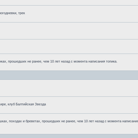
огодневки, трек
ках, прошедших не ранее, чем 10 лет назад с момента написания топика.
ре, клуб Балтийская Звезда
ках, походах и бреветах, прошедших не ранее, чем 10 лет назад с момента написани