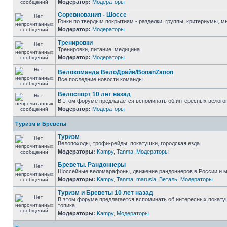
Модератор:
Модераторы
Соревнования - Шоссе
Гонки по твердым покрытиям - разделки, группы, критериумы, мн
Модератор:
Модераторы
Тренировки
Тренировки, питание, медицина
Модератор:
Модераторы
Велокоманда ВелоДрайв/BonanZanon
Все последние новости команды
Велоспорт 10 лет назад
В этом форуме предлагается вспоминать об интересных велогон
Модератор:
Модераторы
Туризм и Бреветы
Туризм
Велопоходы, трофи-рейды, покатушки, городская езда
Модераторы:
Kampy
,
Tanma
,
Модераторы
Бреветы. Рандоннеры
Шоссейные веломарафоны, движение рандоннеров в России и ми
Модераторы:
Kampy
,
Tanma
,
marusia
,
Веталь
,
Модераторы
Туризм и Бреветы 10 лет назад
В этом форуме предлагается вспоминать об интересных покатуш
топика.
Модераторы:
Kampy
,
Модераторы