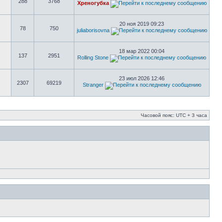
288
3768
Хреногубка
20 ноя 2019 09:23
78
750
juliaborisovna
18 мар 2022 00:04
137
2951
Rolling Stone
23 июл 2026 12:46
2307
69219
Stranger
Часовой пояс: UTC + 3 часа