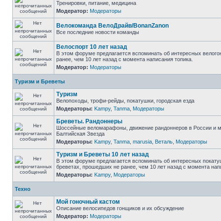
Тренировки, питание, медицина
Модератор:
Модераторы
Велокоманда ВелоДрайв/BonanZanon
Все последние новости команды
Велоспорт 10 лет назад
В этом форуме предлагается вспоминать об интересных велого
ранее, чем 10 лет назад с момента написания топика.
Модератор:
Модераторы
Туризм и Бреветы
Туризм
Велопоходы, трофи-рейды, покатушки, городская езда
Модераторы:
Kampy
,
Tanma
,
Модераторы
Бреветы. Рандоннеры
Шоссейные веломарафоны, движение рандоннеров в России и м
Балтийская Звезда
Модераторы:
Kampy
,
Tanma
,
marusia
,
Веталь
,
Модераторы
Туризм и Бреветы 10 лет назад
В этом форуме предлагается вспоминать об интересных покату
бреветах, прошедших не ранее, чем 10 лет назад с момента нап
Модераторы:
Kampy
,
Модераторы
Техно
Мой гоночный кастом
Описание велосипедов гонщиков и их обсуждение
Модератор:
Модераторы