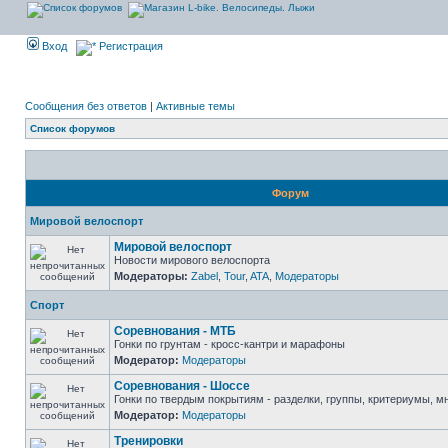
Вход
Регистрация
Сообщения без ответов
|
Активные темы
Список форумов
Форум
Мировой велоспорт
Мировой велоспорт
Новости мирового велоспорта
Модераторы:
Zabel
,
Tour
,
ATA
,
Модераторы
Спорт
Соревнования - МТБ
Гонки по грунтам - кросс-кантри и марафоны
Модератор:
Модераторы
Соревнования - Шоссе
Гонки по твердым покрытиям - разделки, группы, критериумы, мн
Модератор:
Модераторы
Тренировки