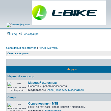
Вход
Регистрация
Сообщения без ответов
|
Активные темы
Список форумов
Форум
Мировой велоспорт
Мировой велоспорт
Новости мирового велоспорта
Модераторы:
Zabel
,
Tour
,
ATA
,
Модераторы
Спорт
Соревнования - МТБ
Гонки по грунтам - кросс-кантри и марафоны
Модератор:
Модераторы