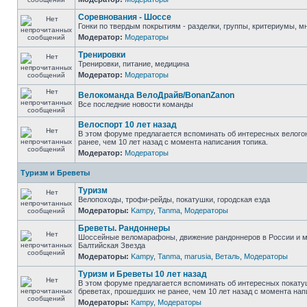
Соревнования - Шоссе
Гонки по твердым покрытиям - разделки, группы, критериумы, мн
Модератор:
Модераторы
Тренировки
Тренировки, питание, медицина
Модератор:
Модераторы
Велокоманда ВелоДрайв/BonanZanon
Все последние новости команды
Велоспорт 10 лет назад
В этом форуме предлагается вспоминать об интересных велого
ранее, чем 10 лет назад с момента написания топика.
Модератор:
Модераторы
Туризм и Бреветы
Туризм
Велопоходы, трофи-рейды, покатушки, городская езда
Модераторы:
Kampy
,
Tanma
,
Модераторы
Бреветы. Рандоннеры
Шоссейные веломарафоны, движение рандоннеров в России и м
Балтийская Звезда
Модераторы:
Kampy
,
Tanma
,
marusia
,
Веталь
,
Модераторы
Туризм и Бреветы 10 лет назад
В этом форуме предлагается вспоминать об интересных покату
бреветах, прошедших не ранее, чем 10 лет назад с момента нап
Модераторы:
Kampy
,
Модераторы