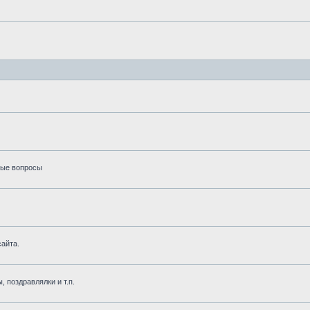
вые вопросы
айта.
, поздравлялки и т.п.