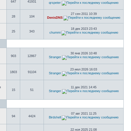
647
41931
qrspeter
27 сен 2011 10:39
28
104
DenisDNS
18 дек 2023 23:43
25
343
chummi
30 янв 2026 10:48
903
12867
Stranger
23 июл 2026 16:03
1803
91104
Stranger
я
11 дек 2021 14:45
15
51
Stranger
07 авг 2021 11:25
94
4424
Birdshell
22 ноя 2025 21:08