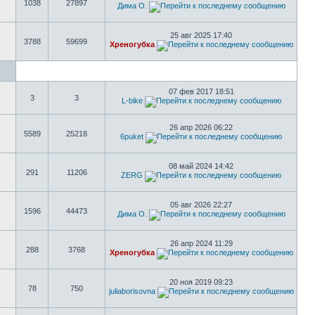
1038
27897
Дима О.
25 авг 2025 17:40
3788
59699
Хреногубка
07 фев 2017 18:51
3
3
L-bike
26 апр 2026 06:22
5589
25218
6puket
08 май 2024 14:42
291
11206
ZERG
05 авг 2026 22:27
1596
44473
Дима О.
26 апр 2024 11:29
288
3768
Хреногубка
20 ноя 2019 09:23
78
750
juliaborisovna