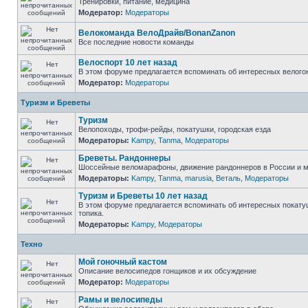
Тренировки, питание, медицина
Модератор:
Модераторы
Велокоманда ВелоДрайв/BonanZanon
Все последние новости команды
Велоспорт 10 лет назад
В этом форуме предлагается вспоминать об интересных велогон
Модератор:
Модераторы
Туризм и Бреветы
Туризм
Велопоходы, трофи-рейды, покатушки, городская езда
Модераторы:
Kampy
,
Tanma
,
Модераторы
Бреветы. Рандоннеры
Шоссейные веломарафоны, движение рандоннеров в России и ми
Модераторы:
Kampy
,
Tanma
,
marusia
,
Веталь
,
Модераторы
Туризм и Бреветы 10 лет назад
В этом форуме предлагается вспоминать об интересных покатуш
топика.
Модераторы:
Kampy
,
Модераторы
Техно
Мой гоночный кастом
Описание велосипедов гонщиков и их обсуждение
Модератор:
Модераторы
Рамы и велосипеды