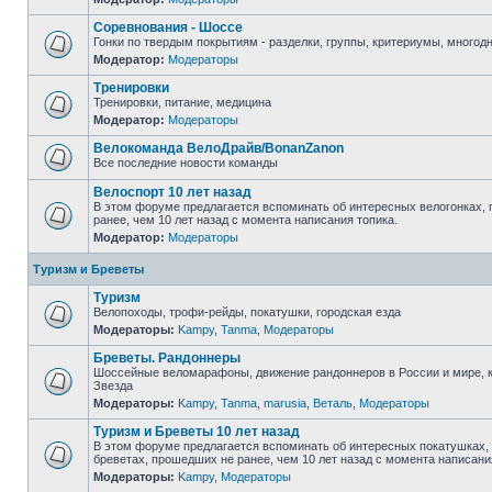
Соревнования - Шоссе
Гонки по твердым покрытиям - разделки, группы, критериумы, многодн
Модератор:
Модераторы
Тренировки
Тренировки, питание, медицина
Модератор:
Модераторы
Велокоманда ВелоДрайв/BonanZanon
Все последние новости команды
Велоспорт 10 лет назад
В этом форуме предлагается вспоминать об интересных велогонках,
ранее, чем 10 лет назад с момента написания топика.
Модератор:
Модераторы
Туризм и Бреветы
Туризм
Велопоходы, трофи-рейды, покатушки, городская езда
Модераторы:
Kampy
,
Tanma
,
Модераторы
Бреветы. Рандоннеры
Шоссейные веломарафоны, движение рандоннеров в России и мире, 
Звезда
Модераторы:
Kampy
,
Tanma
,
marusia
,
Веталь
,
Модераторы
Туризм и Бреветы 10 лет назад
В этом форуме предлагается вспоминать об интересных покатушках, 
бреветах, прошедших не ранее, чем 10 лет назад с момента написани
Модераторы:
Kampy
,
Модераторы