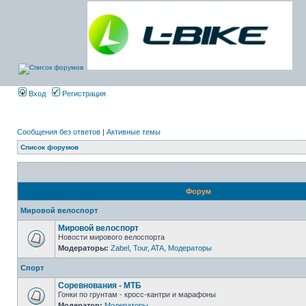
Вход
Регистрация
Сообщения без ответов
|
Активные темы
Список форумов
Форум
Мировой велоспорт
Мировой велоспорт
Новости мирового велоспорта
Модераторы:
Zabel
,
Tour
,
ATA
,
Модераторы
Спорт
Соревнования - МТБ
Гонки по грунтам - кросс-кантри и марафоны
Модератор:
Модераторы