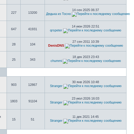
14 сен 2025 06:37
227
13200
Дядька из Тосно
14 июн 2026 22:51
647
41931
qrspeter
27 сен 2011 10:39
28
104
DenisDNS
18 дек 2023 23:43
25
343
chummi
30 янв 2026 10:48
903
12867
Stranger
23 июл 2026 16:03
1803
91104
Stranger
я
11 дек 2021 14:45
15
51
Stranger