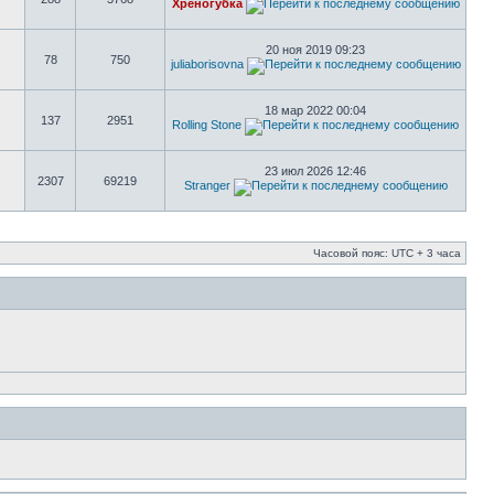
Хреногубка
20 ноя 2019 09:23
78
750
juliaborisovna
18 мар 2022 00:04
137
2951
Rolling Stone
23 июл 2026 12:46
2307
69219
Stranger
Часовой пояс: UTC + 3 часа