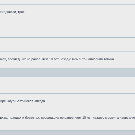
огодневки, трек
ках, прошедших не ранее, чем 10 лет назад с момента написания топика.
ре, клуб Балтийская Звезда
ках, походах и бреветах, прошедших не ранее, чем 10 лет назад с момента написани