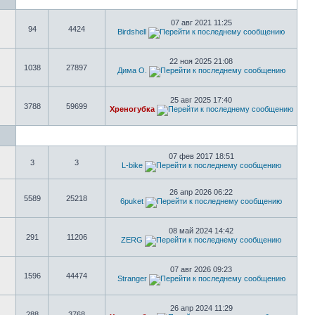
07 авг 2021 11:25
94
4424
Birdshell
22 ноя 2025 21:08
1038
27897
Дима О.
25 авг 2025 17:40
3788
59699
Хреногубка
07 фев 2017 18:51
3
3
L-bike
26 апр 2026 06:22
5589
25218
6puket
08 май 2024 14:42
291
11206
ZERG
07 авг 2026 09:23
1596
44474
Stranger
26 апр 2024 11:29
288
3768