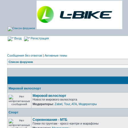
Вход
Регистрация
Сообщения без ответов
|
Активные темы
Список форумов
Мировой велоспорт
Мировой велоспорт
Новости мирового велоспорта
Модераторы:
Zabel
,
Tour
,
ATA
,
Модераторы
Спорт
Соревнования - МТБ
Гонки по грунтам - кросс-кантри и марафоны