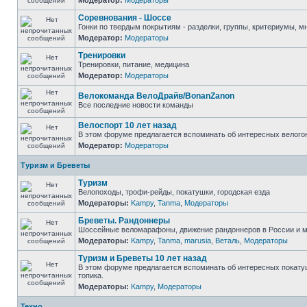
Модератор:
Модераторы
Соревнования - Шоссе
Гонки по твердым покрытиям - разделки, группы, критериумы, мн
Модератор:
Модераторы
Тренировки
Тренировки, питание, медицина
Модератор:
Модераторы
Велокоманда ВелоДрайв/BonanZanon
Все последние новости команды
Велоспорт 10 лет назад
В этом форуме предлагается вспоминать об интересных велогон
Модератор:
Модераторы
Туризм и Бреветы
Туризм
Велопоходы, трофи-рейды, покатушки, городская езда
Модераторы:
Kampy
,
Tanma
,
Модераторы
Бреветы. Рандоннеры
Шоссейные веломарафоны, движение рандоннеров в России и ми
Модераторы:
Kampy
,
Tanma
,
marusia
,
Веталь
,
Модераторы
Туризм и Бреветы 10 лет назад
В этом форуме предлагается вспоминать об интересных покатуш
топика.
Модераторы:
Kampy
,
Модераторы
Техно