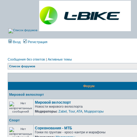
Вход
Регистрация
Сообщения без ответов
|
Активные темы
Список форумов
Форум
Мировой велоспорт
Мировой велоспорт
Новости мирового велоспорта
Модераторы:
Zabel
,
Tour
,
ATA
,
Модераторы
Спорт
Соревнования - МТБ
Гонки по грунтам - кросс-кантри и марафоны