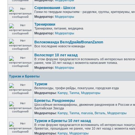
Модератор:
Модераторы
Соревнования - Шоссе
Гонки по твердым покрытиям - разделки, группы, критериумы, мн
Модератор:
Модераторы
Тренировки
Тренировки, питание, медицина
Модератор:
Модераторы
Велокоманда ВелоДрайв/BonanZanon
Все последние новости команды
Велоспорт 10 лет назад
В этом форуме предлагается вспоминать об интересных велого
ранее, чем 10 лет назад с момента написания топика.
Модератор:
Модераторы
Туризм и Бреветы
Туризм
Велопоходы, трофи-рейды, покатушки, городская езда
Модераторы:
Kampy
,
Tanma
,
Модераторы
Бреветы. Рандоннеры
Шоссейные веломарафоны, движение рандоннеров в России и м
Балтийская Звезда
Модераторы:
Kampy
,
Tanma
,
marusia
,
Веталь
,
Модераторы
Туризм и Бреветы 10 лет назад
В этом форуме предлагается вспоминать об интересных покату
бреветах, прошедших не ранее, чем 10 лет назад с момента нап
Модераторы:
Kampy
,
Модераторы