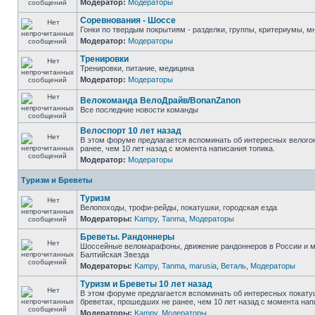
Модератор:
Модераторы
Соревнования - Шоссе
Гонки по твердым покрытиям - разделки, группы, критериумы, мн
Модератор:
Модераторы
Тренировки
Тренировки, питание, медицина
Модератор:
Модераторы
Велокоманда ВелоДрайв/BonanZanon
Все последние новости команды
Велоспорт 10 лет назад
В этом форуме предлагается вспоминать об интересных велого
ранее, чем 10 лет назад с момента написания топика.
Модератор:
Модераторы
Туризм и Бреветы
Туризм
Велопоходы, трофи-рейды, покатушки, городская езда
Модераторы:
Kampy
,
Tanma
,
Модераторы
Бреветы. Рандоннеры
Шоссейные веломарафоны, движение рандоннеров в России и м
Балтийская Звезда
Модераторы:
Kampy
,
Tanma
,
marusia
,
Веталь
,
Модераторы
Туризм и Бреветы 10 лет назад
В этом форуме предлагается вспоминать об интересных покату
бреветах, прошедших не ранее, чем 10 лет назад с момента нап
Модераторы:
Kampy
,
Модераторы