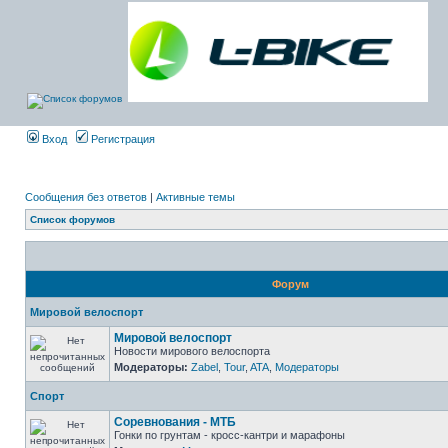
Вход
Регистрация
Сообщения без ответов
|
Активные темы
Список форумов
Форум
Мировой велоспорт
Мировой велоспорт
Новости мирового велоспорта
Модераторы:
Zabel
,
Tour
,
ATA
,
Модераторы
Спорт
Соревнования - МТБ
Гонки по грунтам - кросс-кантри и марафоны