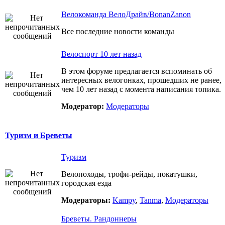
Велокоманда ВелоДрайв/BonanZanon
Все последние новости команды
Велоспорт 10 лет назад
В этом форуме предлагается вспоминать об
интересных велогонках, прошедших не ранее,
чем 10 лет назад с момента написания топика.
Модератор:
Модераторы
Туризм и Бреветы
Туризм
Велопоходы, трофи-рейды, покатушки,
городская езда
Модераторы:
Kampy
,
Tanma
,
Модераторы
Бреветы. Рандоннеры